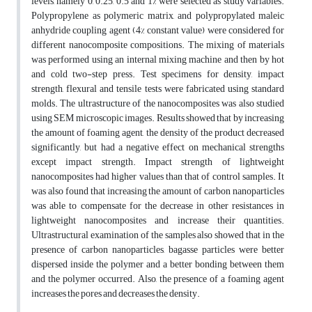
levels, namely 0, 0.25, 0.5 and 1% were selected as study variables.
Polypropylene as polymeric matrix, and polypropylated maleic
anhydride coupling agent (4% constant value) were considered for
different nanocomposite compositions. The mixing of materials
was performed using an internal mixing machine and then by hot
and cold two-step press. Test specimens for density, impact
strength, flexural and tensile tests were fabricated using standard
molds. The ultrastructure of the nanocomposites was also studied
using SEM microscopic images. Results showed that by increasing
the amount of foaming agent, the density of the product decreased
significantly, but had a negative effect on mechanical strengths
except impact strength. Impact strength of lightweight
nanocomposites had higher values than that of control samples. It
was also found that increasing the amount of carbon nanoparticles
was able to compensate for the decrease in other resistances in
lightweight nanocomposites and increase their quantities.
Ultrastructural examination of the samples also showed that in the
presence of carbon nanoparticles, bagasse particles were better
dispersed inside the polymer and a better bonding between them
and the polymer occurred. Also, the presence of a foaming agent
increases the pores and decreases the density.