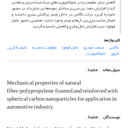
کاهش سایر مقاومت را در نانوکامپوزیت‌های سبک‌شده جبران و مقادیر
آنها را افزایش دهد. بررسی ریزساختار نمونه‌ها نیز نشان‌داد در حضور
نانوذره کربن، ذرات باگاس در داخل پلیمر پراکنش بهتری داشتند و
اتصال مناسب‌تری بین آن‌ها و پلیمر وجود داشت. همچنین حضور عامل
فوم‌زا، سبب افزایش خلل و فرج و کاهش دانسیته گردید.
کلیدواژه‌ها
باگاس
صنعت خودرو
عامل فوم‌زا
مقاومت به ضربه
نانوذرۀ ‌کربن
کروی
نانوکامپوزیت
عنوان مقاله
English
Mechanical properties of natural
fiber/polypropylene, foamed and reinforced with
spherical carbon nanoparticles for application in
automotive industry
نویسندگان
English
1
2
3