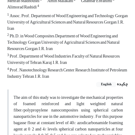
Mehrab Madhoushi
Amin Malakani
Ghanbar Ebrahimi
4
Alimorad Rashidi
1
Assoc. Prof., Department of Wood Engineering and Technology, Gorgan
University of Agricultural Sciences and Natural Resources, Gorgan, I.R.
Iran
2
Ph.D. in Wood Composites, Department of Wood Engineering and
Technology, Gorgan University of Agricultural Sciences and Natural
Resources, Gorgan, I.R. Iran
3
Prof., Department of Wood Industries, Faculty of Natural Resources,
University of Tehran, Karaj, I.R. Iran
4
Prof., Nanotechnology Research Center, Research Institute of Petroleum
Industry, Tehran, I.R. Iran
چکیده
English
The aim of this study was to investigate the mechanical properties
of foamed, reinforced and light weighted natural
fiber/polypropylene nanocomposites using spherical carbon
nanoparticles for use in the automotive industry. For this purpose,
bagasse flour at constant level of 40%, azodicarbonamide foaming
agent at 0, 2 and 4% levels, spherical carbon nanoparticles at four