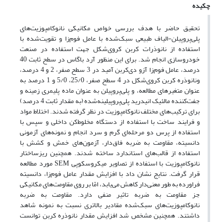
چکیده
تحقیق حاضر با هدف بررسی خواص مکانیکی نانوکامپوزیت‌های
پلی‌پروپیلن-الیاف طبیعی سبک‌شده با عامل فوم‌زا و تقویت‌شده با
استفاده از نانو‌ذرات کربن کروی‌شکل جهت استفاده در صنعت
خودرو‌سازی انجام شد. برای این منظور آرد باگاس در سطح ثابت 40
درصد، عامل فوم‌زا آزو ‌دی‌کربن آمید در 3 سطح صفر، 2 و 4 درصد،
ونانوذره کربن کروی‌شکل در 4 سطح صفر، 25/0، 5/0 و 1 درصد به
عنوان متغیرهای مطالعه، و پلی‌پروپیلن به عنوان ماده پلیمری زمینه و
جفت‌کننده مالئیک انیدرید پلی‌پروپیلینه‌شده (به مقدار ثابت 4 درصد)
برای ترکیب‌های مختلف نانوکامپوزیت در نظر گرفته شدند. اختلاط مواد
و فرایند ساخت با استفاده از دستگاه مخلوط‌کن داخلی و سپس با
استفاده از پرس دو مرحله‌ای گرم و سرد انجام و نمونه‌های آزمونی
دانسیته، مقاومت به ضربه فاق‌دار، آزمون‌های خمش و کشش با
استفاده از قالب‌های استاندارد ساخته شدند. همچنین ریزساختار
نانوکامپوزیت با استفاده از تصاویر میکروسکوپی SEM مورد مطالعه
قرار گرفت. نتایج نشان داد با افزایش مقدار عامل فوم‌زا، دانسیته
فراورده به طور‌ معنی‌دار کاهش می‌یابد، امّا بر روی مقاومت‌های مکانیکی
جز مقاومت به ضربه تاثیر منفی دارد. مقاومت به ضربه
نانوکامپوزیت‌های سبک‌شده مقادیر بالاتری نسبت به نمونه شاهد
داشتند. همچنین مشخص شد افزایش مقدار نانوذره کربن توانست