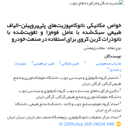
خواص مکانیکی نانوکامپوزیت‌های پلی‌پروپیلن-الیاف‌
طبیعی سبک‌شده با عامل فوم‌زا و تقویت‌شده با
نانوذرات کربن کروی برای استفاده در صنعت خودرو
نوع مقاله : مقاله پژوهشی
نویسندگان
3
2
1
محراب مدهوشی
امین ملکانی
قنبر ابراهیمی
علیمراد
4
رشیدی
1
دانشیار گروه تکنولوژی و مهندسی چوب، دانشگاه علوم کشاورزی و منابع
طبیعی گرگان، گرگان، ایران
2
دکتری فرآورده‌های چندسازه چوب، گروه تکنولوژی و مهندسی چوب،
دانشگاه علوم کشاورزی و منابع طبیعی گرگان، گرگان، ایران
3
استاد گروه علوم و صنایع چوب و کاغذ، دانشکدۀ منابع طبیعی، دانشگاه
تهران، کرج، ایران
4
استاد مرکز تحقیقات نانوتکنولوژی، پژوهشگاه صنعت نفت ایران، تهران، ایران
10.22059/jfwp.2020.296218.1069