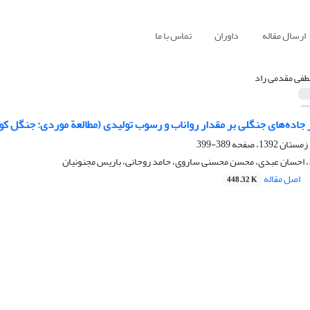
ارسال مقاله
داوران
تماس با ما
فی مقدمی راد
جاده‌‌های جنگلی بر مقدار رواناب و رسوب تولیدی (مطالعة موردی: جنگل کوه
389-399
 احسان عبدی، محسن محسنی ساروی، حامد روحانی، باریس مجنونیان
اصل مقاله
448.32 K