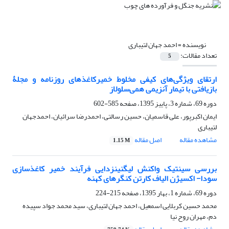
نویسنده =
احمد جهان لتیباری
تعداد مقالات:
5
ارتقای ویژگی‌های کیفی مخلوط خمیرکاغذهای روزنامه و مجلۀ
بازیافتی با تیمار آنزیمی همی‌سلولاز
دوره 69، شماره 3، پاییز 1395، صفحه
585-602
ایمان اکبرپور، علی قاسمیان، حسین رسالتی، احمدرضا سرائیان، احمدجهان
لتیباری
مشاهده مقاله
اصل مقاله
1.15 M
بررسی سینتیک واکنش لیگنین‏زدایی فرآیند خمیر کاغذسازی
سودا- اکسیژن الیاف کارتن کنگره‏ای کهنه
دوره 69، شماره 1، بهار 1395، صفحه
215-224
محمد حسین کربلایی اسمعیل، احمد جهان لتیباری، سید محمد جواد سپیده
دم، مهران روح نیا