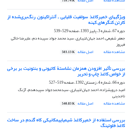
مشاهده مقاله
اصل مقاله
759.74 K
ویژگی‏های خمیر‌کاغذ سولفیت قلیایی ـ آنتراکینون رنگ‌بری‌شده از
کارتن کنگره‏ای کهنه
دوره 67، شماره 3، پاییز 1393، صفحه
529-539
جعفر شفیعی، احمد جهان لتیباری، سید محمد جواد سپیده دم، علیرضا خاکی
فیروز
مشاهده مقاله
اصل مقاله
503.13 K
بررسی تأثیر افزودن هم‏زمان نشاستة کاتیونی و بنتونیت بر برخی
از خواص کاغذ چاپ و تحریر
دوره 66، شماره 4، زمستان 1392، صفحه
519-527
امید درویش‎زاده، احمد جهان لتیباری، سیدمحمدجواد سپیده‏دم، آژنگ
تاجدینی
مشاهده مقاله
اصل مقاله
540.83 K
بررسی استفاده از خمیرکاغذ شیمیایی‏مکانیکی کاه گندم در ساخت
کاغذ فلوتینگ