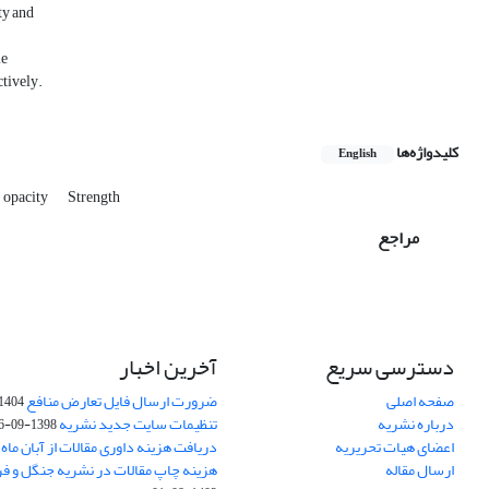
ty and
le
tively.
کلیدواژه‌ها
English
opacity
Strength
مراجع
دسترسی سریع
آخرین اخبار
صفحه اصلی
ضرورت ارسال فایل تعارض منافع
1404-10-24
درباره نشریه
تنظیمات سایت جدید نشریه
1398-09-26
اعضای هیات تحریریه
دریافت هزینه داوری مقالات از آبان ماه 1402
ارسال مقاله
هزینه چاپ مقالات در نشریه جنگل و ف