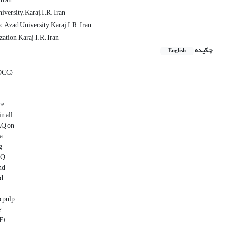
ersity, Karaj, I.R. Iran
Azad University, Karaj, I.R. Iran
tion, Karaj, I.R. Iran
چکیده
English
(OCC)
e,
n all
 AQ on
a
g
AQ
nd
ed
o pulp
%
F)