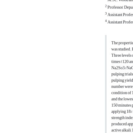
2
Professor, Depa
3
Assistant Profe
4
Assistant Profes
The properti
was studied. 
Three levels 
times (120 a
Na2So3/NaOH r
pulping trial
pulping yield
number were s
condition of 
and the lowes
150 minutes p
applying 18% 
strength inde
produced appl
active alkali