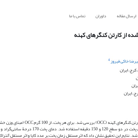
ارسال مقاله
داوران
تماس با ما
شده از کارتن کنگره‏ای کهنه
4
یرضا خاکی فیروز
کرج، ایران
ن
ران
ج، ایران
در این تحقیق ویژگی‏های خمیر‌کاغذ سولفیت قلیایی ـ آنتراکینون (AS/ AQ) از کارتن کنگره
ت به مادۀ اولیه 8:‏1 ثابت در نظر گرفته شد. نتایج این تحقیق نشان داد که اثر مستقل زمان پخت بر عدد کاپا و اثر مستقل آ