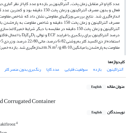
مصرف آنتراکینون و زمان پخت 150 دقیقه و شاخص مقاومت به پاره‌شدن با میانگین m.N.m
درصد آنتراکینون برای رنگ‌بری با فرایند ECF و توالی D
D
E
0
p
1
2
مقاومت به پاره‌شدن با میانگین m.N.m
/g 48/10 اندازه‌گیری شد. بازده خمیر‌کاغذ رنگ‎بری‌شده معادل 1/92 درصد وزن خشک خمیر‌کاغذ قبل از رنگ‎بری اندازه‎گیری شد.
کلیدواژه‌ها
آنتراکینون
بازده
سولفیت قلیایی
عدد کاپا
رنگ‌بری بدون عنصر کلر
عنوان مقاله
English
ld Corrugated Container
نویسندگان
English
4
hakifirooz
 Iran