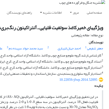
صفحه اصلی
مرور
اطلاعات نشریه
راهنمای نویسندگان
ویژگی‏های خمیر‌کاغذ سولفیت قلیایی ـ آنتراکینون رنگ‌بری‌
نوع مقاله : مقاله پژوهشی
نویسندگان
3
2
1
جعفر شفیعی
احمد جهان لتیباری
سید محمد جواد سپیده دم
عل
1
کارشناس ارشد گروه علوم و صنایع چوب و کاغذ، دانشگاه آزاد اسلامی، واحد کرج، 
2
استاد گروه علوم و صنایع چوب و کاغذ، دانشگاه آزاد اسلامی، واحد کرج، کرج، ایرا
3
استادیار گروه علوم و صنایع چوب و کاغذ، دانشگاه آزاد اسلامی، واحد کرج، کرج، ای
4
استادیار گروه سلولزی و بسته‌بندی، سازمان استاندارد و تحقیقات صنعتی ایران، کر
10.22059/jfwp.2014.52095
چکیده
SO
Na
معادل 30/70 و نسبت مایع پخ
2
3