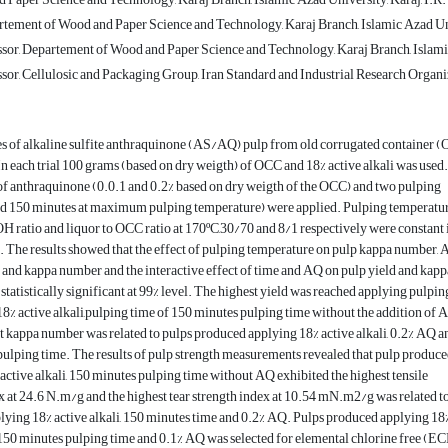
rtement of Wood and Paper Science and Technology, Karaj Branch, Islamic Azad Univ
ssor, Departement of Wood and Paper Science and Technology, Karaj Branch, Islamic 
sor, Cellulosic and Packaging Group, Iran Standard and Industrial Research Organiza
es of alkaline sulfite anthraquinone (AS/AQ) pulp from old corrugated container 
In each trial 100 grams (based on dry weigth) of OCC and 18% active alkali was used.
of anthraquinone (0.0.1 and 0.2% based on dry weigth of the OCC) and two pulping
nd 150 minutes at maximum pulping temperature) were applied. Pulping temperatur
atio and liquor to OCC ratio at 170ºC,30/70 and 8/1 respectively were constant i
s. The results showed that the effect of pulping temperature on pulp kappa number,
 and kappa number and the interactive effect of time and AQ on pulp yield and kapp
tatistically significant at 99% level. The highest yield was reached applying pulpin
18% active alkali,pulping time of 150 minutes pulping time without the addition of 
t kappa number was related to pulps produced applying 18% active alkali, 0.2% AQ a
ulping time. The results of pulp strength measurements revealed that pulp produc
active alkali, 150 minutes pulping time without AQ exhibited the highest tensile
x at 24.6 N.m/g and the highest tear strength index at 10.54 mN.m2/g was related t
ying 18% active alkali, 150 minutes time and 0.2% AQ. Pulps produced applying 18
, 150 minutes pulping time and 0.1% AQ was selected for elemental chlorine free (EC