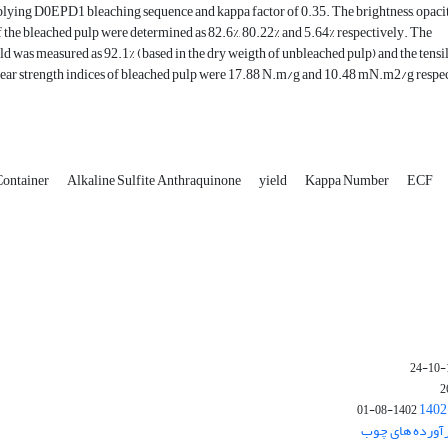
plying D0EPD1 bleaching sequence and kappa factor of 0.35. The brightness, opaci
 the bleached pulp were determined as 82.6%, 80.22% and 5.64% respectively. The
ld was measured as 92.1% (based in the dry weigth of unbleached pulp) and the tensi
tear strength indices of bleached pulp were 17.88 N.m/g and 10.48 mN.m2/g respec
Container
Alkaline Sulfite Anthraquinone
yield
Kappa Number
ECF
1402-08-01
رآورده های چوب