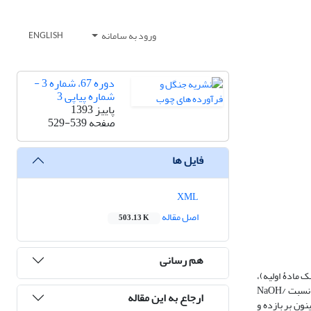
ورود به سامانه
ENGLISH
دوره 67، شماره 3 -
شماره پیاپی 3
پاییز 1393
صفحه
529-539
فایل ها
XML
اصل مقاله
503.13 K
هم رسانی
‏ای کهنه (OCC) بررسی شد. برای هر پخت، از 100 گرم OCC (مبنای وزن خشک مادۀ اولیه)،
قلیاییت فعال 18 درصد، آنتراکینون در سه سطح 0، 1/0 و 2/0 درصد، و زمان پخت در دو سطح 120 و 150 دقیقه استفاده شد. دمای پخت 170 درجۀ سانتی‌گراد و نسبت NaOH/
ارجاع به این مقاله
نتراکینون بر بازده و