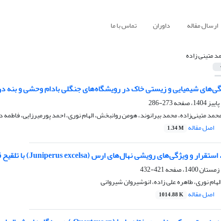
ارسال مقاله
داوران
تماس با ما
د متینی زاده
ی‌های شیمیایی و زیستی خاک در رویشگاه‌های جنگلی بادام وحشی و بنه در
273-286
محمد متینی‌زاده، محمد بیرانوند، هومن روانبخش، الهام نوری، احمد پورمیرزایی، فاطمه د
اصل مقاله
1.34 M
یژگی‌های رویشی نهال‌های ارس (Juniperus excelsa) با تلقیح قارچ‌های میکوریزی بومی
421-432
لهام نوری، طاهره علی زاده، انوشیروان شیروانی
اصل مقاله
1014.88 K