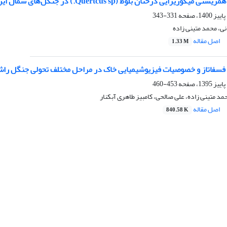
ریزایی درختان بلوط (Quertcus sp.) در جنگل‌های شمال ایران
331-343
ی، محمد متینی زاده
اصل مقاله
1.33 M
 فسفاتاز و خصوصیات فیزیوشیمیایی خاک در مراحل مختلف تحولی جنگل را
453-460
مد متینی زاده، علی صالحی، کامبیز طاهری آبکنار
اصل مقاله
840.58 K