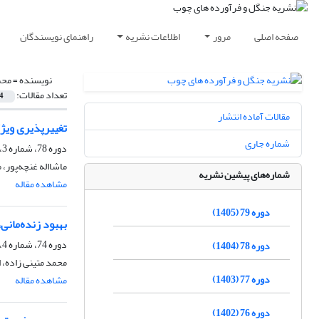
صفحه اصلی
مرور
اطلاعات نشریه
راهنمای نویسندگان
نویسنده =
محم
تعداد مقالات:
4
مقالات آماده انتشار
تغییرپذیری ویژگ
شماره جاری
دوره 78، شماره 3، پاییز 1404، صفحه
ماشااله غنچه‌پور، 
شماره‌های پیشین نشریه
مشاهده مقاله
دوره 79 (1405)
بهبود زنده‌مانی، استقرار و و
دوره 74، شماره 4، زمستان 1400، صفحه
دوره 78 (1404)
محمد متینی زاده، ا
دوره 77 (1403)
مشاهده مقاله
دوره 76 (1402)