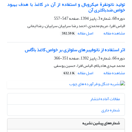
تولید نانونقرة میکروبال و استفاده از آن در کاغذ با هدف بهبود
خواص ضدباکتری آن
دوره 68، شماره 3، پاییز 1394، صفحه
547-557
الیاس افرا، مریم محمدی، احمد رضا سراییان سراییان، رضا ایمانی
مشاهده مقاله
اصل مقاله
592.59 K
اثر استفاده از نانوفیبرهای سلولزی بر خواص کاغذ باگاس
دوره 66، شماره 3، پاییز 1392، صفحه
351-366
محمد مهدی هادیلام، الیاس افرا، حسین یوسفی
مشاهده مقاله
اصل مقاله
632.1 K
مقالات آماده انتشار
شماره جاری
شماره‌های پیشین نشریه