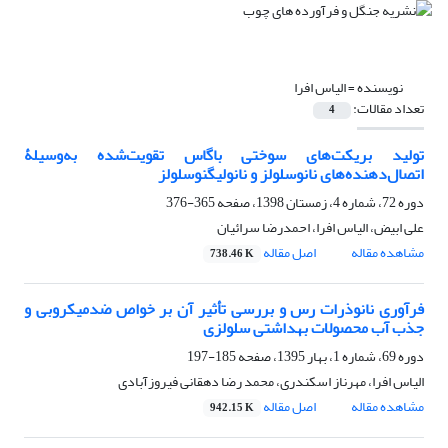
نویسنده =
الیاس افرا
تعداد مقالات:
4
تولید بریکت‌های سوختی باگاس تقویت‌شده به‌وسیلۀ
اتصال‌دهنده‌های نانوسلولز و نانولیگنوسلولز
دوره 72، شماره 4، زمستان 1398، صفحه
365-376
علی ابیض، الیاس افرا، احمدرضا سرائیان
مشاهده مقاله
اصل مقاله
738.46 K
فرآوری نانوذرات رس و بررسی تأثیر آن بر خواص ضدمیکروبی و
جذب آب محصولات بهداشتی سلولزی
دوره 69، شماره 1، بهار 1395، صفحه
185-197
الیاس افرا، مهرناز اسکندری، محمد رضا دهقانی فیروزآبادی
مشاهده مقاله
اصل مقاله
942.15 K