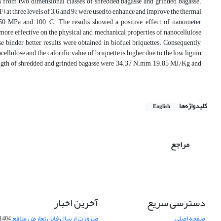
es from two dimensional classes of shredded bagasse and grinded bagasse.
t three levels of 3, 6 and 9% were used to enhance and improve the thermal
150 MPa and 100 °C. The results showed a positive effect of nanometer
 more effective on the physical and mechanical properties of nanocellulose
e binder, better results were obtained in biofuel briquettes. Consequently,
ellulose and the calorific value of briquette is higher due to the low lignin
strength of shredded and grinded bagasse were 34.37 N.mm, 19.85 MJ/Kg and
کلیدواژه‌ها
English
مراجع
دسترسی سریع
آخرین اخبار
صفحه اصلی
ضرورت ارسال فایل تعارض منافع
1404-10-24