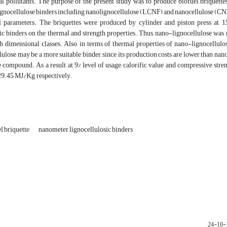
l pollutants. The purpose of the present study was to produce biofuel briquett
nocellulose binders including nanolignocellulose (LCNF) and nanocellulose (CNF) a
l parameters. The briquettes were produced by cylinder and piston press at 
ic binders on the thermal and strength properties. Thus, nano-lignocellulose was
h dimensional classes. Also, in terms of thermal properties of nano-lignocellulos
ulose may be a more suitable binder, since its production costs are lower than nanoc
he compound. As a result, at 9% level of usage, calorific value and compressive 
.45 MJ/Kg, respectively.
l briquette
nanometer lignocellulosic binders