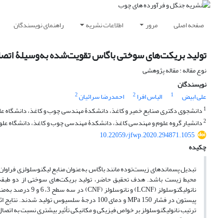
صفحه اصلی
مرور
اطلاعات نشریه
راهنمای نویسندگان
تولید بریکت‌های سوختی باگاس تقویت‌شده به‌وسیلۀ اتصال‌
نوع مقاله : مقاله پژوهشی
نویسندگان
2
2
1
علی ابیض
الیاس افرا
احمدرضا سرائیان
1
دانشجوی دکتری صنایع خمیر و کاغذ، دانشکدۀ مهندسی چوب و کاغذ، دانشگاه علوم 
2
دانشیار گروه علوم و مهندسی کاغذ، دانشکدۀ مهندسی چوب و کاغذ، دانشگاه علوم 
10.22059/jfwp.2020.294871.1055
چکیده
تبدیل پسماندهای زیست‌توده مانند باگاس به‌عنوان منابع لیگنوسلولزی فراو
محیط زیست باشد. هدف تحقیق حاضر، تولید بریکت‌های سوختی از دو طبقۀ ا
نانولیگنوسلولز (NF
پیستون در فشار MPa 150 و دمای 100 درجۀ سلسیو
ترتیب نانولیگنوسلولز بر خواص فیزیکی و مکانیکی تأثیر بیشتری نسبت به اتص