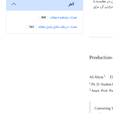
 در مقایسه با
آمار
ادۀ 9 درصد مقاومت فشاری و ارزش حرارتی آن برای
تعداد مشاهده مقاله
969
تعداد دریافت فایل اصل مقاله
563
Production 
1
Ali Abyaz
E
1
Ph. D. Student,
2
Assoc. Prof., P
Converting b