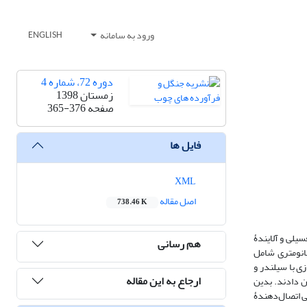
ورود به سامانه
ENGLISH
دوره 72، شماره 4
زمستان 1398
صفحه
365-376
فایل ها
XML
اصل مقاله
738.46 K
یلی و آلایندۀ
هم رسانی
انومتری شامل
راکم‌سازی با سیلندر و
ارجاع به این مقاله
 نشان دادند. بدین
ی اتصال‌دهندۀ