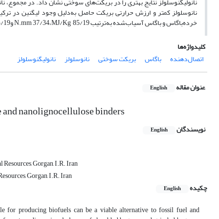
نانولیگنوسلولز نتایج بهتری را در بریکت‌های سوختی نشان داد. در مجموع، نان
خرده‌باگاس و باگاس آسیاب‌شده به‌ترتیب N.mm 37/34،MJ/Kg 85/19 وN.mm 45/29،MJ/Kg 85/19 به‌دست آمد.
کلیدواژه‌ها
اتصال‌دهنده
باگاس
بریکت سوختی
نانوسلولز
نانولیگنوسلولز
عنوان مقاله
English
e and nanolignocellulose binders
نویسندگان
English
 Resources, Gorgan, I.R. Iran
esources, Gorgan, I.R. Iran
چکیده
English
e for producing biofuels can be a viable alternative to fossil fuel and