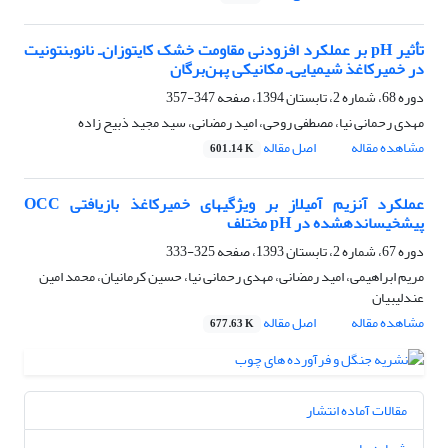
تأثیر pH بر عملکرد افزودنی مقاومت خشک کایتوزان‌ـ نانوبنتونیت
در خمیرکاغذ شیمیایی‌‌ـ مکانیکی پهن‌برگان
دوره 68، شماره 2، تابستان 1394، صفحه
347-357
مهدی رحمانی نیا، مصطفی روحی، امید رمضانی، سید مجید ذبیح زاده
مشاهده مقاله
اصل مقاله
601.14 K
عملکرد آنزیم آمیلاز بر ویژگی‏های خمیرکاغذ بازیافتی OCC
پیش‏خیسانده‏شده در pH مختلف
دوره 67، شماره 2، تابستان 1393، صفحه
325-333
مریم ابراهیمی، امید رمضانی، مهدی رحمانی نیا، حسین کرمانیان، محمد امین
عندلیبیان
مشاهده مقاله
اصل مقاله
677.63 K
مقالات آماده انتشار