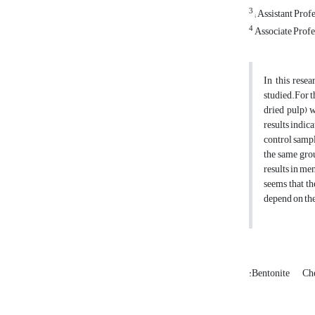
3
; Assistant Pro
4
Associate Profes
In this rese
studied.For t
dried pulp) 
results indic
control sampl
the same grou
results in me
seems that t
depend on the
:Bentonite
Ch