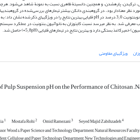
ای مقاومت به کشش، ترکیدن، پاره‏شدن، و همچنین دانسیتة ظاهری نسبت به نمونة شاهد می‌شود. هرچ
 بررسی‌شده (مصرف کایتوزان و سطوح pH) بر ویژگی‏های مورد نظر معنا‏دار بود، در گروه‏بندی دانکن بیشتر تیمارهای بررسی‌شده در گروه
0 درصد در pH قلیایی بهترین نتایج را در ویژگی‏های ذکرشده نشان داد؛ به
/
منتخب معرفی شد. به‏ نظر می‏رسد نسبت کایتوزان به نانوآنیون بنتونیت در عملکرد سیستم 
8pH=) حاصل شد.
/
وزان
ویژگی‏های مقاومتی
of Pulp Suspension pH on the Performance of Chitosan –
1
2
3
4
ia
Mostafa Rohi
Omid Ramezani
Seyed Majid Zabihzadeh
ssor, Wood & Paper Science and Technology Department, Natural Resources Faculty, 
dent, Cellulose and Paper Technology Department, New Technologies and Engineerin