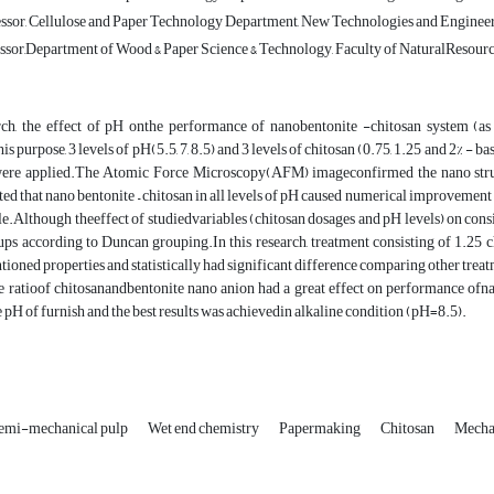
fessor, Cellulose and Paper Technology Department, New Technologies and Engineeri
sor,Department of Wood & Paper Science & Technology, Faculty of NaturalResources,
arch, the effect of pH onthe performance of nanobentonite -chitosan system (
his purpose, 3 levels of pH(5.5, 7, 8.5) and 3 levels of chitosan (0.75, 1.25 and 2% -
were applied.The Atomic Force Microscopy(AFM) imageconfirmed the nano struct
ated that nano bentonite – chitosan in all levels of pH caused numerical improvement 
e.Although theeffect of studiedvariables (chitosan dosages and pH levels) on consid
ps according to Duncan grouping.In this research, treatment consisting of 1.25 ch
ntioned properties and statistically had significant difference comparing other treat
he ratioof chitosanandbentonite nano anion had a great effect on performance ofn
 pH of furnish and the best results was achievedin alkaline condition (pH=8.5).
emi-mechanical pulp
Wet end chemistry
Papermaking
Chitosan
Mechan