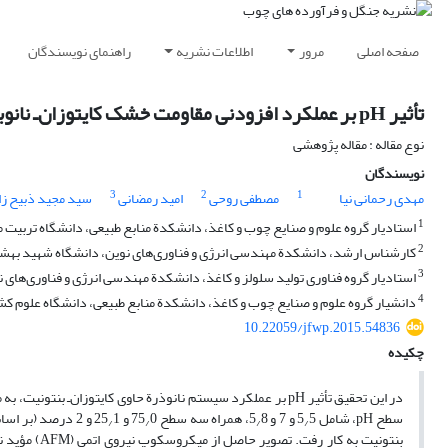
صفحه اصلی
مرور
اطلاعات نشریه
راهنمای نویسندگان
تأثیر pH بر عملکرد افزودنی مقاومت خشک کایتوزان‌ـ نانوبنتونیت در خمیرکاغذ شیمیایی‌‌ـ مکانیکی پهن‌برگان
نوع مقاله : مقاله پژوهشی
نویسندگان
3
2
1
مهدی رحمانی نیا
مصطفی روحی
امید رمضانی
سید مجید ذبیح زا
1
استادیار گروه علوم و صنایع چوب و کاغذ، دانشکدة منابع طبیعی، دانشگاه تربیت م
2
کارشناس ارشد، دانشکدة مهندسی انرژی و فناوری‌های نوین، دانشگاه شهید بهشتی
3
استادیار گروه فناوری تولید سلولز و کاغذ، دانشکدة مهندسی انرژی و فناوری‌های 
4
دانشیار گروه علوم و صنایع چوب و کاغذ، دانشکدة منابع طبیعی، دانشگاه علوم کشا
10.22059/jfwp.2015.54836
چکیده
در این تحقیق تأثیر pH بر عملکرد سیستم نانو‏ذرة حاوی کایتوزان
سطح pH، شامل 5
5 و 7 و 5
8، همراه سه سطح 75
0 و 25
1 و 2 درصد (بر اساس وزن خشک خمیرکاغذ) کایتوزان در سطح ثابت 3
/
/
/
/
بنتونیت به کار رفت. تصویر حاصل از میکروسکوپ نیروی اتمی (AFM) مؤید نانوبودن بنتونیت در بعد ضخامت در محدودة 3