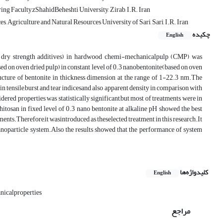
ng Faculty,zShahidBeheshti University, Zirab, I.R. Iran
 Agriculture and Natural Resources University of Sari, Sari, I.R. Iran
چکیده
English
as dry strength additives) in hardwood chemi-mechanicalpulp (CMP) was
 based on oven dried pulp) in constant level of 0.3 nanobentonite(based on oven
ure of bentonite in thickness dimension at the range of 1-22.3 nm.The
in tensile,burst and tear indicesand also apparent density in comparison with
ered properties was statistically significant,but most of treatments were in
itosan in fixed level of 0.3 nano bentonite at alkaline pH showed the best
ments.Therefore,it wasintroduced as theselected treatment in this research.It
anoparticle system.Also the results showed that the performance of system
کلیدواژه‌ها
English
icalproperties
مراجع