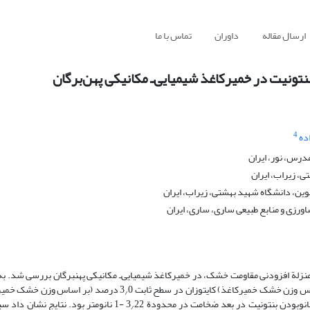
ارسال مقاله
داوران
تماس با ما
4
ده
درس، نور، ایران
، زیراب، ایران
نوین، دانشگاه شهید بهشتی، زیراب، ایران
ورزی و منابع طبیعی ساری، ساری، ایران
‌ـ بنتونیت، به منزلة افزودنی مقاومت خشک، در خمیر‏کاغذ شیمیایی‌ـ مکانیکی پهن‏برگان بررسی شد. ب
0 درصد (بر اساس وزن خشک خمیرک
/
22 -1 نانومتر بود. نتایج نشان داد 
/