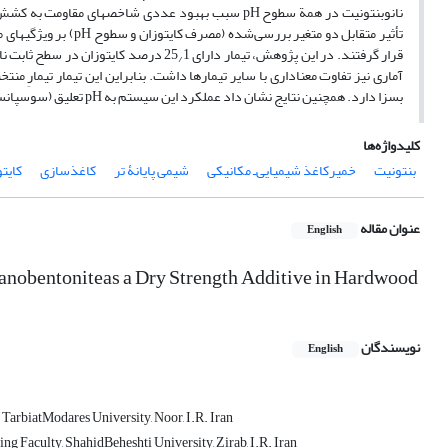
نانوبنتونیت در همة سطوح pH سبب بهبود عددی شاخص‏ه
تأثیر متقابل دو متغیر
قرار گرفتند. در این پژوهش، تیمار دارای 25
1 درصد کایتوزان در سطح ثابت نانو‏بنتونیت 3
/
آماری نیز تفاوت معنا‏داری با سایر تیمارها داشت. بنابراین این تیمار تیمار‌ِ 
بسزا دارد. همچنین نتایج نشان داد عملکرد این سیستم به pH تعلیق (سوسپانسیون) خمیرکاغذ بستگی دارد و بهترین نتایج در تیمارهای قلیایی (5
کلیدواژه‌ها
بنتونیت
خمیرکاغذ شیمیایی‌ـ مکانیکی
شیمی پایانۀ تر
کاغذسازی
کایت
عنوان مقاله
English
Nanobentoniteas a Dry Strength Additive in Hardwood
نویسندگان
English
TarbiatModares University, Noor, I.R. Iran
g Faculty, ShahidBeheshti University, Zirab, I.R. Iran