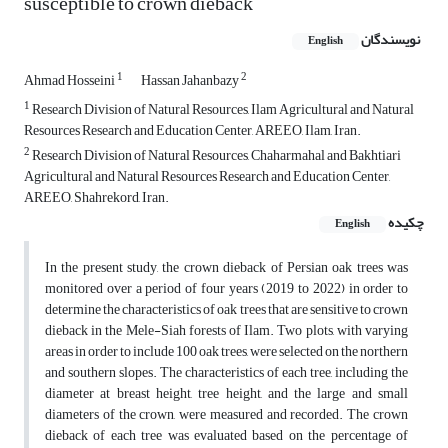
susceptible to crown dieback
نویسندگان
English
1
2
Ahmad Hosseini
Hassan Jahanbazy
1
Research Division of Natural Resources, Ilam Agricultural and Natural
Resources Research and Education Center, AREEO, Ilam, Iran.
2
Research Division of Natural Resources, Chaharmahal and Bakhtiari
Agricultural and Natural Resources Research and Education Center,
AREEO, Shahrekord, Iran.
چکیده
English
In the present study, the crown dieback of Persian oak trees was
monitored over a period of four years (2019 to 2022) in order to
determine the characteristics of oak trees that are sensitive to crown
dieback in the Mele-Siah forests of Ilam. Two plots, with varying
areas in order to include 100 oak trees, were selected on the northern
and southern slopes. The characteristics of each tree, including the
diameter at breast height, tree height, and the large and small
diameters of the crown, were measured and recorded. The crown
dieback of each tree was evaluated based on the percentage of