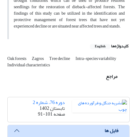
drought conditions, which can be used to produce resilient
seedlings for the restoration of dieback-affected forests. The
findings of this study can be utilized in the identification and
protective management of forest trees that have not yet
experienced decline or are situated near affected trees and stands.
کلیدواژه‌ها
English
Oak forests
Zagros
Tree decline
Intra-species variability
Individual characteristics
مراجع
دوره 76، شماره 2
تابستان 1402
صفحه
91-101
فایل ها