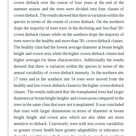
crown dieback over the course of four years at the end of the
summer season, and the trees were divided into four classes of
crown dieback. The results showed that there is variation within the
species in terms of the extent of crown dieback. On the northern
slope, the majority of trees were in the declining and less than 50%
crown dieback classes, while on the southern slope, the majority of
trees were in the healthy and more than 50% crown dieback classes.
The healthy class had the lowest average diameter at breast height,
height, and crown area, while the higher crown dieback classes had
higher averages for these characteristics. Additionally, the results
showed that there is variation within the species in terms of the
annual variability of crown dieback intensity. In the northern site,
17 trees and in the southern site, 14 trees were moved from the
healthy and low crown dieback classes to the higher crown dieback
classes. The results indicated that the transplanted trees had larger
diameters at breast height, heights, and crown areas compared to the
trees in the same class that were not transplanted. It was concluded
that trees with larger dimensions in terms of diameter at breast
height, height, and crown area, which are also older, are more
sensitive to dieback. Conversely, trees with less crown variability
or greater crown health have greater adaptability or tolerance to