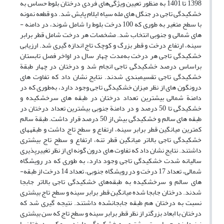
1398 تا 1401 به­ منظور تعیین ویژگی‌های فردی درختان بلوط حساس به
خشکیدگی تاجی در جنگل­ های مله­ سیاه ایلام پایش شد. دو قطعه ­نمونه
با سطح متغیر به ­طوری که 100 درخت بلوط را شامل شوند، در دامنه ­
های شمالی و جنوبی انتخاب شد. مشخصات هر درخت شامل قطر برابر
سینه، ارتفاع درخت و قطر بزرگ و کوچک تاج اندازه­ گیری شد. ارزیابی
خشکیدگی تاجی هر درخت به‌مدت چهار سال در اواخر فصل تابستان
براساس درصد خشکیدگی تاجی انجام شد و درختان در چهار طبقة
خشکیدگی تاجی تقسیم­بندی شدند. نتایج نشان داد که تفاوت­ های
درون­گون ه­ای از نظر میزان خشکیدگی تاجی وجود دارد، به‌طوری­ که در
دامنة شمالی بیشترین تعداد درختان در طبقه ­های سرخشکیده و
خشکیدگی تا 50 درصد و در دامنة جنوبی بیشترین تعداد درختان در
طبقه ­های سالم و خشکیدگی بیش از 50 درصد قرار داشت. طبقة سالم
کمترین میانگین قطر برابر سینه، ارتفاع و سطح تاج داشت و طبقه­های
خشکیدگی تاجی بالاتر میانگین قطر تنه، ارتفاع و سطح تاج بیشتری
داشتند. نتایج نشان داد که تفاوت ­های درون­ گونه ­ای از نظر تغییرپذیری
سالیانه شدت خشکیدگی تاجی وجود دارد، به­ طوری­ که در رویشگاه
شمالی، تعداد 17 درخت و در رویشگاه جنوبی، تعداد 14 درخت از طبقه­
های سالم و سرخشکیده به طبقه‌های خشکیدگی تاجی بالاتر جابجا
شدند. درختان جابجا شده میانگین قطر برابر سینه و سطح تاج بیشتری
نسبت به درختان هم طبقه جابجانشده داشتند. نتیجه ­گیری شد که
درختان با ابعاد بزرگ­تر از نظر قطر برابر سینه و سطح تاج که سن بیشتری
نیز دارند، حساسیت بیشتری به خشکیدگی دارند. بر­عکس درختان با