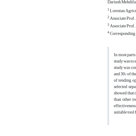
Dariush Mehdifa
1
Lorestan Agricu
2
Associate Prof.,
3
Associate Prof.
4
Corresponding a
In most parts
study was to 
study was con
and 30% of th
of tending o
selected sepa
showed that d
than other tr
effectiveness
suitable tool