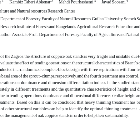
1
2
3
4
r
Kambiz Taheri Abkenar
Mehdi Pourhashemi
Javad Soosani
lture and Natural resources Research Center
 Department of Forestry, Faculty of Natural Resources, Guilan University, Someh Sar
, Research Institute of Forests and Rangelands, Agricultural Research, Education 
uthor, Associate Prof., Department of Forestry, Faculty of Agriculture and Natural
 of the Zagros, the structure of coppice oak stands is very fragile and unstable due t
evaluate the effect of tending operations on the structural characteristics of Brant`
ducted in a randomized complete block design with three replications with four tr
e basal area of the sprout-clumps, respectively, and the fourth treatment as a contro
perations on dominance and dimension differentiation indices in the studied sta
rately in different treatments and the quantitative characteristics of height an
ue to tending operations, dominance and dimensional differences (collar height an
eatments. Based on this, it can be concluded that heavy thinning treatment has b
 of other structural variables can help to identify the optimal thinning treatment. 
 for the management of oak coppice stands in order to help their sustainability.