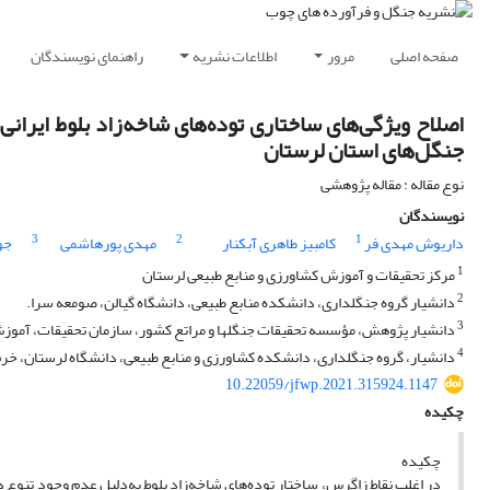
صفحه اصلی
مرور
اطلاعات نشریه
راهنمای نویسندگان
جنگل‌های استان لرستان
نوع مقاله : مقاله پژوهشی
نویسندگان
3
2
1
داریوش مهدی فر
کامبیز طاهری آبکنار
مهدی پورهاشمی
جو
1
مرکز تحقیقات و آموزش کشاورزی و منابع طبیعی لرستان
2
دانشیار گروه جنگلداری، دانشکده منابع طبیعی، دانشگاه گیالن، صومعه سرا.
3
دانشیار پژوهش، مؤسسه تحقیقات جنگلها و مراتع کشور، سازمان تحقیقات، آموزش 
4
دانشیار، گروه جنگلداری، دانشکده کشاورزی و منابع طبیعی، دانشگاه لرستان، خرم 
10.22059/jfwp.2021.315924.1147
چکیده
چکیده
در اغلب نقاط زاگرس، ساختار توده‌های شاخه‌زاد بلوط به‌دلیل عدم وجود تنوع 