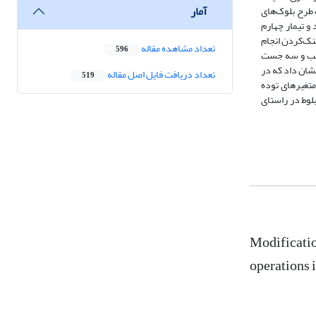
آمار
تان خرم‌آباد پس از 3 سال بود. پژوهش در قالب طرح بلوک‌های
گروه‌ها تنک شدند و تیمار چهارم
نک‌کردن انجام
تعداد مشاهده مقاله
596
غالب و سه جست
شان داد که در
تعداد دریافت فایل اصل مقاله
519
متغیرهای توده
لوط در راستای
Modification
operations i