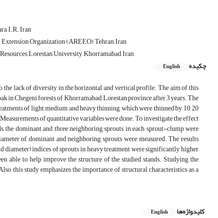
a, I.R. Iran
and Extension Organization (AREEO), Tehran, Iran
 Resources, Lorestan University, Khorramabad, Iran
چکیده
English
o the lack of diversity in the horizontal and vertical profile. The aim of this
s oak in Chegeni forests of Khorramabad, Lorestan province after 3 years. The
eatments of light, medium and heavy thinning, which were thinned by 10, 20
l. Measurements of quantitative variables were done. To investigate the effect
nds, the dominant and three neighboring sprouts in each sprout-clump were
d diameter of dominant and neighboring sprouts were measured. The results
d diameter) indices of sprouts in heavy treatment were significantly higher
een able to help improve the structure of the studied stands. Studying the
Also, this study emphasizes the importance of structural characteristics as a
کلیدواژه‌ها
English