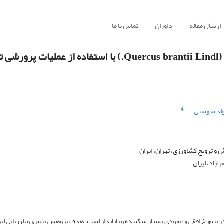
ارسال مقاله
داوران
تماس با ما
اصلاح ویژگی‌های ساختاری توده‌های شاخه‌زاد بلوط ایرانی (Quercus brantii Lindl.) با استف
4
اد سوسنی
و ترویج کشاورزی، تهران، ایران
آباد، ایران
در نیم‌رخ افقی و عمودی بسیار شکننده و ناپایدار است. هدف پژوهش پیش‌رو، ارزیابی اث