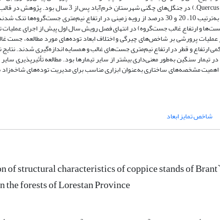
پرورشی بر شاخص‌های ساختاری توده‌های شاخه‌زاد بلوط ایرانی (Quercus brantii Lindl.) در جنگل‌های چگنی شهرس
کامل تصادفی در سه تکرار با چهار تیمار تنک‌کردن سبک، متوسط، سنگین که به‌ترتیب 10، 20 و 30 درصد از رویه زمینی در ارتفاع نیم‌‌متری جست‌
 جست‌ها و ارتفاع غالب جست‌گروه) در انتهای فصل رویش سال اول پیش از اجرای عملیات ت
 عملیات پرورشی بر شاخص‌های چیرگی و اختلاف ابعاد توده‌های مورد مطالعه، جست 
 ارتفاع و قطر در ارتفاع نیم‌متری جست‌های غالب و همسایه اندازه‌گیری شدند. نتایج ن
 تیمار سنگین به‌طور معنی‌داری بیشتر از سایر تیمارها بود. مطالعه تأثیرپذیری سایر 
اهمیت مشخصه‌های ساختاری به‌عنوان ابزاری مناسب برای مدیریت توده‌‌های شاخه‌زاد ب
شاخص تمایز ابعاد
 of structural characteristics of coppice stands of Brant
n the forests of Lorestan Province