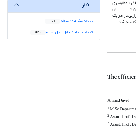
کرد مطلوب­تری
آمار
ن آزمون در آن
 تخریب حرارتی در هر یک
تعداد مشاهده مقاله
 کاسته شد.
971
تعداد دریافت فایل اصل مقاله
823
The efficie
1
Ahmad Javid
1
M.Sc, Departmen
2
Assoc., Prof., D
3
Assist., Prof., 