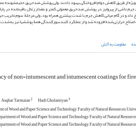
ه‌ویژه از طریق کاهش دوام افروختگی بهبود دادند، ولی پوشش ضدحریق حجیم­شونده عمل
ناشی از پیرولیز در پوشش ضدحریق معمولی کمتر و مقدار زغال باقی­مانده در پایا
تر بود. در هر سه نوع پوشش، کاهش ­جرم در سه مرحله از منحنی TGA رخ داد و در گام میانی کاهش جرم با شدت بیشتری همراه بود، ولی مرحلۀ سوم
وب اصلاح حرارتی‌شده افزوده شد و از عملکرد کنندسوزکنندگی همۀ پوشش­ها نیز به‌شدت
ده
مقاومت به آتش
ncy of non-intumescent and intumescent coatings for fir
2
3
Asqhar Tarmaian
Hadi Gholamiyan
t of Wood and Paper Science and Technology, Faculty of Natural Resources, Universi
epartment of Wood and Paper Science and Technology, Faculty of Natural Resources, 
Department of Wood and Paper Science and Technology, Faculty of Natural Resources, 