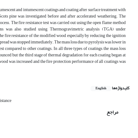
ntumescent and intumescent coatings and coating after surface treatment with
Scots pine was investigated before and after accelerated weathering. The
ess. The fire resistance test was carried out using the open flame method
ns was also studied using Thermogravimetric analysis (TGA) under
he fire resistance of the modified wood, especially by reducing the ignition
e spread was stopped immediately. The mass loss due to pyrolysis was lower in
st compared to other coatings. In all three types of coatings, the mass loss
ounced but the third stage of thermal degradation for each coating began at
wood was increased and the fire protection performance of all coatings was
کلیدواژه‌ها
English
sistance
مراجع