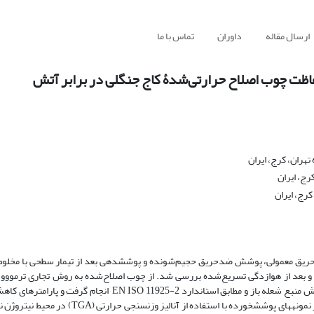
ارسال مقاله
داوران
تماس با ما
ظت چوب اصلاح حرارتی‌شدۀ کاج جنگلی در برابر آتش
هران، کرج، ایران
رج، ایران
کرج، ایران
یق معمولی، پوشش ضدحریق حجیم‌شونده و پوشش­دهی بعد از تیمار سطحی با مخلوط
شعله، دوام ­افروختگی و درصد سطح­ کربونیزه اندازه­گیری شد. فرایند پیرولیز نمونه­های پوشش­خورده ب