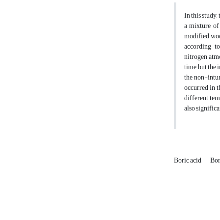
In this study
a mixture of
modified woo
according t
nitrogen atmo
time, but the
the non-intum
occurred in t
different tem
also signific
Boric acid
Bo