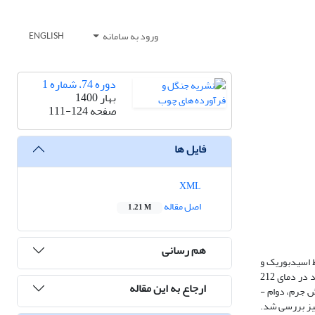
ورود به سامانه
ENGLISH
دوره 74، شماره 1
بهار 1400
صفحه
111-124
فایل ها
XML
اصل مقاله
1.21 M
هم رسانی
 اسیدبوریک و
بوراکس برای بهبود مقاومت به آتش چوب اصلاح حرارتی‌شد‌ۀ کاج جنگلی قبل و بعد از هوازدگی تسریع‌شده بررسی شد. از چوب اصلاح‌شده به روش تجاری ترمووود در دمای 212
ارجاع به این مقاله
درجۀ سانتی­گراد به مدت 3 ساعت استفاده شد. آزمون مقاومت به آتش به روش منبع شعله باز و مطابق استاندارد EN ISO 11925-2 انجام گرفت و پارامتر­های کاهش ­جرم، دوام ­
ا استفاده از آنالیز وزن­سنجی حرارتی (TGA) در محیط نیتروژن نیز بررسی شد.