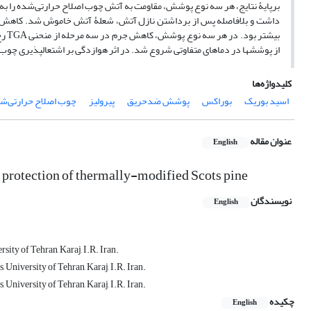
برپایۀ نتایج، هر سه نوع پوشش، مقاومت به آتش چوب اصلاح حرارتی‌شده را ب
داشت و بلافاصله پس از برداشتن نازل آتش، شعلۀ آتش خاموش شد. کاهش جرم 
بیش
از پوشش­ها در دماهای متفاوتی شروع شد. در اثر هوازدگی بر اشتعال­پذیری چ
کلیدواژه‌ها
اسید بوریک
بوراکس
پوشش ضدحریق
پیرولیز
چوب اصلاح حرارتی‌ش
عنوان مقاله
English
e protection of thermally-modified Scots pine
نویسندگان
English
ty of Tehran, Karaj, I.R. Iran.
University of Tehran, Karaj, I.R. Iran.
University of Tehran, Karaj, I.R. Iran.
چکیده
English