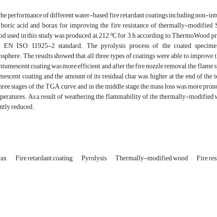
, the performance of different water-based fire retardant coatings including non-i
 boric acid and borax for improving the fire resistance of thermally-modified 
d used in this study was produced at 212 ºC for 3 h according to ThermoWood proc
o EN ISO 11925-2 standard. The pyrolysis process of the coated specime
sphere. The results showed that all three types of coatings were able to improve t
 intumescent coating was more efficient, and after the fire nozzle removal, the flam
escent coating and the amount of its residual char was higher at the end of the te
hree stages of the TGA curve, and in the middle stage, the mass loss was more pron
peratures. As a result of weathering, the flammability of the thermally-modified 
antly reduced.
rax
Fire retardant coating
Pyrolysis
Thermally-modified wood
Fire re