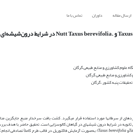
ارسال مقاله
داوران
تماس با ما
 علوم کشاورزی و منابع طبیعی گرگان
کشاورزی و منابع طبیعی گرگان
حقیقات پنبه کشور، گرگان
ای از سرطان­ها مورد استفاده قرار می­گیرد. کشت بافت سرخدار منبع جایگزین مناس
­های ثانویه در شرایط درون شیشه­ای در گیاهان کالوس­زایی است. تحقیق حاضر با هدف ب
Ta
و
Taxus berevifolia
)
به‌صورت آزمایش فاکتوریل در قالب طرح کاملاً تصادفی انجام گ