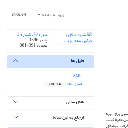
ورود به سامانه
ENGLISH
دوره 70، شماره 3
پاییز 1396
صفحه
381-391
فایل ها
XML
اصل مقاله
780.59 K
هم رسانی
بی برای تهیه
ارجاع به این مقاله
ررسی محیط کشت
رفت. به­منظور