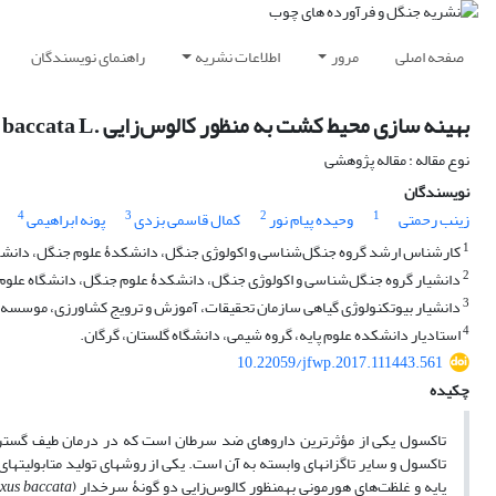
صفحه اصلی
مرور
اطلاعات نشریه
راهنمای نویسندگان
بهینه سازی محیط کشت به منظور کالوس‌زایی .Taxus baccata L و .Nutt Taxus berevifolia در شرایط درون‌شیشه‌ای
نوع مقاله : مقاله پژوهشی
نویسندگان
4
3
2
1
زینب رحمتی
وحیده پیام نور
کمال قاسمی بزدی
پونه ابراهیمی
1
کارشناس ارشد گروه جنگل‌شناسی و اکولوژی جنگل، دانشکدۀ علوم جنگل، دانشگاه
2
دانشیار گروه جنگل‌شناسی و اکولوژی جنگل، دانشکدۀ علوم جنگل، دانشگاه علوم 
3
دانشیار بیوتکنولوژی گیاهی سازمان تحقیقات، آموزش و ترویج کشاورزی، موسسه ت
4
استادیار دانشکده علوم پایه، گروه شیمی، دانشگاه گلستان، گرگان.
10.22059/jfwp.2017.111443.561
چکیده
تاکسول یکی از مؤثرترین داروهای ضد سرطان است که در درمان طیف گسترده­
تاکسول و سایر تاگزان­های وابسته به آن است. یکی از روش­های تولید متابولیت
پایه و غلظت‌های هورمونی به­منظور کالوس‌زایی دو گونۀ سرخدار (
xus baccata