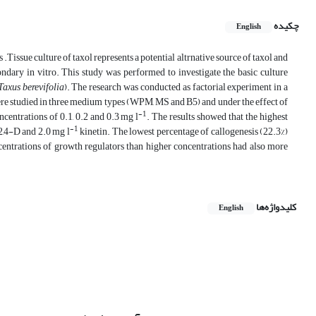
چکیده
English
 .Tissue culture of taxol represents a potential altrnative source of taxol and
ndary in vitro. This study was performed to investigate the basic culture
Taxus berevifolia
). The research was conducted as factorial experiment in a
re studied in three medium types (WPM, MS and B5) and under the effect of
-1
centrations of 0.1, 0.2 and 0.3 mg l
. The results showed that the highest
-1
,4-D and 2.0 mg l
kinetin. The lowest percentage of callogenesis (22.3%)
trations of growth regulators than higher concentrations had also more
کلیدواژه‌ها
English