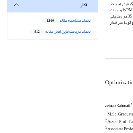
شت ساقه در سه نوع محیط کشت پایۀWPM ، MS، B5و تحت تأثیر تنظیم‌کننده‌های رشد 2,4-D با غلظت‌های 1، 2 و 4 میلی­گرم در لیتر در
آمار
ترکیب با کینتین با غلظت 1/0، 2/0 و 3/0 میلی­گرم در لیتر بررسی شد. نتایج نشان داد که بیشترین درصد کالوس‌زایی (3/57 درصد) ریزنمونه‌های ساقه در محیط WPM و غلظت
هورمونی 2 میلی­گرم در لیتر 2,4-D و 2/0 میلی‎گرم در لیتر کینتین صورت گرفت. کمترین درصد کالوس‎زایی (3/22 درصد) در محیط کشت MS انجام گرفت و محیط کشت B5در وضعیتی
تعداد مشاهده مقاله
1,160
ر متغیر کالوس­‎زایی در ریزنمونه‌های ساقۀ دو گونۀ سرخدار
تعداد دریافت فایل اصل مقاله
912
Optimizatio
1
zeinab Rahmati
1
M.Sc. Graduate,
2
Assoc. Prof., Fa
3
Associate Profe