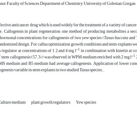
sor, Faculty of Sciences, Department of Chemistry, University of Golestan, Gorgan
fective anticancer drug which is used widely for the treatment of a variety of cancers
e. Callogensis in plant regeneration, one method of producing metabolites a seco
ormonal concentrations for callogenesis of two yew species (
Taxus baccata
and
ndomized design. For callus optimization, growth conditions and stem explants we
-1
regulator at concentrations of 1, 2 and 4 mg l
in combination with kinetin at con
-1
f stem callogenesis (57.3%) was observed in WPM medium enriched with 2 mg l
2
MS medium and B5 medium had average callogenesis. Application of lower concen
logenesis variable in stem explants in two studied
Taxus
species..
Culture medium
plant growth regulators
Yew species