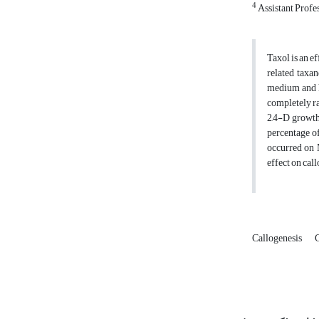
4
Assistant Profes
Taxol is an ef
related taxan
medium and h
completely ra
2,4-D growth 
percentage o
occurred on 
effect on cal
Callogenesis