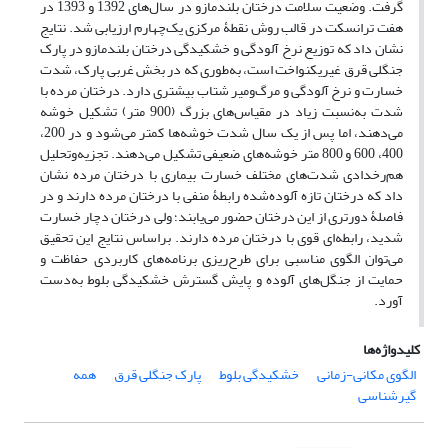
گرفت. وضعیت سلامت درختان بلندمازو در سال‌های 1392 و 1393 در
هفت ترانسکت در قالب روش نقطۀ مرکزی یک‌چهارم ارزیابی شد. نتایج
نشان داد که توزیع نرخ آلودگی و خشکیدگی درختان بلندمازو در پارک
جنگلی قرق غیریکنواخت است، به‌طوری که در بخش غربی پارک، شدت
خسارت و نرخ آلودگی و مرگ‌ومیر شتاب بیشتری دارد. درختان مرده با
شدت به‌نسبت زیاد در مقیاس‌های بزرگ (900 متر) تشکیل خوشه
می‌دهند، اما پس از یک سال شدت خوشه‌ها کمتر می‌شود و در 200،
400، 600 و 800 متر خوشه‌های ضعیفی تشکیل می‌دهند. تجزیه‌وتحلیل
هم‌رخدادی شدت‌های مختلف خسارت بیماری با درختان مرده نشان
داد که درختان تازه آلوده‌شده رابطۀ منفی با درختان مرده دارند و در
فاصلۀ دورتری از این درختان حضور می‌یابند؛ ولی درختان دچار خسارت
شدید، رابطه‌ای قوی با درختان مرده دارند. براساس نتایج این تحقیق
می‌توان الگوی مناسبی برای طرح‌ریزی برنامه‌های کاربردی حفاظت و
حمایت از جنگل‌های آلوده و پایش گسترش خشکیدگی بلوط به‌دست
آورد.
کلیدواژه‌ها
الگوی مکانی-زمانی
خشکیدگی بلوط
پارک جنگلی قرق
همه
گیرشناسی