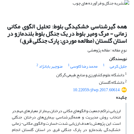
همه گیرشناسی خشکیدگی بلوط: تحلیل الگوی مکانی
زمانی - مرگ ومیر بلوط در یک جنگل بلوط بلندمازو در
استان گلستان (مطالعه موردی: پارک جنگلی قرق)
نوع مقاله : مقاله پژوهشی
نویسندگان
2
1
1
جلیل کرمی
محمد رضا کاوسی
منوچهر بابانژاد
1
دانشگاه علوم کشاورزی و منابع طبیعی گرگان
2
دانشگاه گلستان
10.22059/jfwp.2017.60614
چکیده
ارزیابی تراکم جمعیت و الگوهای مکانی درختان بیمار از معیارهای مهم در
انتخاب روش مدیریت و همه‌گیرشناسی بیماری‌های درختان جنگلی
است. این پژوهش با هدف ارزیابی شدت خسارت و الگوی مکانی- زمانی
خشکیدگی بلندمازو در پارک جنگلی قرق در استان گلستان انجام