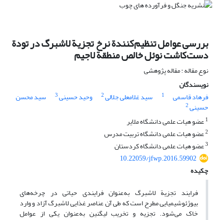
بررسی عوامل تنظیم‌کنندة نرخ تجزیة لاشبرگ در تودة
دست‌کاشت نوئل خالص منطقة لاجیم
نوع مقاله : مقاله پژوهشی
نویسندگان
3
2
1
فرهاد قاسمی
سید غلامعلی جلالی
وحید حسینی
سید محسن
2
حسینی
1
عضو هیات علمی دانشگاه ملایر
2
عضو هیات علمی دانشگاه تربیت مدرس
3
عضو هیات علمی دانشگاه کردستان
10.22059/jfwp.2016.59902
چکیده
فرایند تجزیة لاشبرگ به‌عنوان فرایندی حیاتی در چرخه‌های
بیوژئوشیمیایی مطرح است که طی آن عناصر غذایی لاشبرگ آزاد و وارد
خاک می‌شود. تجزیه و تخریب لیگنین به‌عنوان یکی از عوامل