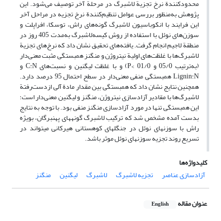
محدودکنندة نرخ تجزیة لاشبرگ در مرحلة آخر توصیف می‌شود. این
پژوهش به‌منظور بررسی عوامل تنظیم‌کنندة نرخ تجزیه در مراحل آخر
این فرایند با انکوباسیون لاشبرگ گونه‌های راش، توسکا، افراپلت و
سوزن‌های نوئل با استفاده از روش کیسه‌لاشبرگ به‌مدت 405 روز در
منطقة لاجیم انجام گرفت. یافته‌های تحقیق نشان داد که نرخ‌های تجزیة
لاشبرگ‌ها با غلظت‌های اولیة نیتروژن و منگنز همبستگی مثبت معنی‌دار
(به‌ترتیب 05/0 و 01/0 >P) و با غلظت لیگنین و نسبت‌های C:N و
Lignin:N همبستگی منفی معنی‌دار در سطح احتمال 95 درصد دارد.
همچنین نتایج نشان داد که همبستگی بین مقدار مادة آلی ازدست‌رفتة
لاشبرگ‌ها با مقادیر آزادسازی نیتروژن، منگنز و لیگنین معنی‌دار است؛
این همبستگی تنها در مورد آزادسازی منگنز منفی بود. با توجه به نتایج
بدست آمده مشخص شد که ترکیب لاشبرگ گونه­های پهن­برگان، بویژه
راش با سوزن­های نوئل در جنگل­های کوهستانی هیرکانی می­تواند در
تسریع روند تجزیه سوزن­های نوئل موثر باشد.
کلیدواژه‌ها
آزادسازی عناصر
تجزیه لاشبرگ
لاشبرگ
لیگنین
منگنز
عنوان مقاله
English