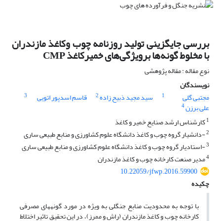
بررسی جایگزینی تولید روزنامه چوب وکاغذ مازندران
با مخلوط گونه‌ها برویژگی‌های خمیرکاغذ CMP
نوع مقاله : مقاله پژوهشی
نویسندگان
3
2
1
مجتبی گلی
سید مجید ذبیح زاده
قاسم اسدپور اتویی
4
علی برزن
1
کارشناس ارشد صنایع خمیر و کاغذ
2
-دانشیار گروه چوب و کاغذ دانشگاه علوم کشاورزی و منابع طبیعی ساری
3
-استادیار گروه چوب و کاغذ دانشگاه علوم کشاورزی و منابع طبیعی ساری
4
مدیر صنعت کارخانه چوب و کاغذ مازندران
10.22059/jfwp.2016.59900
چکیده
با توجه به محدودیت منابع جنگلی به ویژه در مورد گونه­های مصرفی
کارخانه چوب و کاغذ مازندران (راش و ممرز)، در این تحقیق تاثیر اختلاط