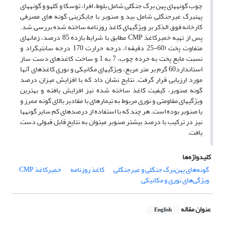
چوب گونه­های پهن برگ جنگلی شامل بلوط، افرا، توسکا و کلهو و گونه­های
پهن­برگ غیرجنگلی شامل بید و صنوبر با جایگزینی گونه های مصرفی
کارخانه فوق الذکر بر ویژگی­های کاغذ روزنامه ساخته شده بررسی شد.
پس از تهیه خمیرکاغذ CMP مطابق با شرایط بازده 85 درصد، زمان­های
متفاوت پخت (60-25 دقیقه)، درجه حرارت 170 درجه سانتی­گراد و
نسبت مایع پخت به خرده چوب، 7 به 1 و ساخت کاغذهای دست ساز
استاندارد60 گرم بر متر مربع، ویژگی­های مکانیکی و نوری کاغذهای آنها
مورد ارزیابی قرار گرفت. نتایج نشان داد که با افزایش میزان درصد
گونه صنوبر، کیفیت کاغذ ساخته شده نیز افزایش یافته و بهترین
ویژگی­های مقاومتی و نوری مربوط به تیمارهای با مقادیر بالای گونه ممرز و
یا صنوبر بوده است. هر چند که با استفاده از درصدهای کم سایر گونه­ها
نیز در ترکیب با درصد بیشتر صنوبر می­توان به نتایج قابل قبولی دست
یافت.
کلیدواژه‌ها
گونه‌های پهن‌برگ جنگلی و غیرجنگلی
کاغذ روزنامه
خمیرکاغذ CMP
ویژگی‌های نوری و مکانیکی
عنوان مقاله
English