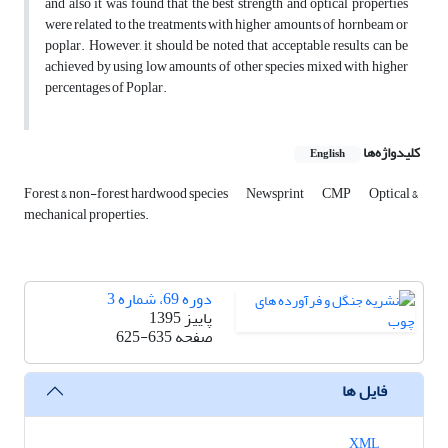
and also it was found that the best strength and optical properties
were related to the treatments with higher amounts of hornbeam or
poplar. However, it should be noted that acceptable results can be
achieved by using low amounts of other species mixed with higher
percentages of Poplar.
کلیدواژه‌ها
English
Forest & non-forest hardwood species
Newsprint
CMP
Optical &
mechanical properties.
دوره 69، شماره 3
پاییز 1395
صفحه
625-635
فایل ها
XML