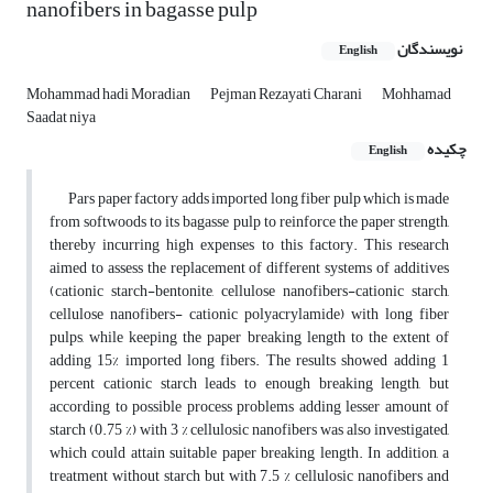
nanofibers in bagasse pulp
نویسندگان
English
Mohammad hadi Moradian
Pejman Rezayati Charani
Mohhamad
Saadat niya
چکیده
English
Pars paper factory adds imported long fiber pulp which is made
from softwoods to its bagasse pulp to reinforce the paper strength,
thereby incurring high expenses to this factory. This research
aimed to assess the replacement of different systems of additives
(cationic starch-bentonite, cellulose nanofibers-cationic starch,
cellulose nanofibers- cationic polyacrylamide) with long fiber
pulps, while keeping the paper breaking length to the extent of
adding 15% imported long fibers. The results showed adding 1
percent cationic starch leads to enough breaking length, but
according to possible process problems adding lesser amount of
starch (0.75 %) with 3 % cellulosic nanofibers was also investigated,
which could attain suitable paper breaking length. In addition, a
treatment without starch but with 7.5 % cellulosic nanofibers and