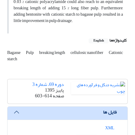
0.03 % cationic polyacrylamide could also reach to an equivalent
breaking length of adding 15 % long fiber pulp. Furthermore,
adding bentonite with cationic starch to bagasse pulp resulted in a
little improvement in pulp drainage.
کلیدواژه‌ها
English
Bagasse
Pulp
breaking length
cellulosic nanofiber
Cationic
starch
دوره 69، شماره 3
پاییز 1395
صفحه
603-614
فایل ها
XML