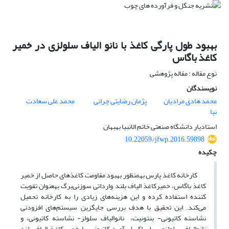
بهبود طول پارگی کاغذ با نانو الیاف سلولزی در خمیر
کاغذ باگاس
نوع مقاله : مقاله پژوهشی
نویسندگان
محمد هادی مرادیان
پژمان رضایتی چرانی
محمد علی سعادت
نیا
استادیار دانشگاه صنعتی خاتم الانبیا بهبهان
10.22059/jfwp.2016.59898
چکیده
کارخانه کاغذ پارس به­منظور بهبود مقاومت کاغذهای حاصل از خمیر
کاغذ باگاس، خمیرکاغذ الیاف بلند وارداتی سوزنی‌برگ به­عنوان تقویت
کننده استفاده کرده و این هزینه‌های زیادی را به کارخانه تحمیل
می‌کند. این تحقیق با هدف بررسی جایگزین سیستم‌های افزودنی
نشاسته کاتیونی- بنتونیت، نانوالیاف سلولز- نشاسته کاتیونی، و
نانوالیاف سلولزی- پلی اکریل آمید کاتیونی،‌ با خمیر کاغذ الیاف بلند