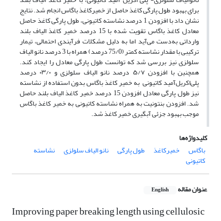
برای بهبود طول پارگی کاغذ حاصل از خمیرکاغذ باگاس انجام شد. نتایج
نشان داد با افزودن 1 درصد نشاسته کاتیونی، طول پارگی کاغذ حاصل
معادل کاغذ باگاس تقویت شده با 15 درصد خمیر کاغذ الیاف بلند
وارداتی به‌دست می‌آید اما به دلیل مشکلات فرآیندی احتمالی، تیمار
ترکیبی با مقدار نشاسته کمتر (75/0 درصد) همراه با 3 درصد نانو الیاف
سلولزی نیز بررسی شد که توانست طول پارگی معادل را ایجاد کند.
همچنین با افزودن ۵/۷ درصد نانو الیاف سلولزی و ۰۳/۰ درصد
پلی‌اکریل‌آمید کاتیونی به خمیر کاغذ باگاس بدون استفاده از نشاسته
نیز طول پارگی معادل افزودن 15 درصد خمیر کاغذ الیاف بلند حاصل
شد. افزودن بنتونیت به همراه نشاسته کاتیونی به خمیر کاغذ باگاس
موجب بهبود جزئی آب­گیری خمیر کاغذ شد.
کلیدواژه‌ها
باگاس
خمیرکاغذ
طول پارگی
نانو الیاف سلولزی
نشاسته
کاتیونی
عنوان مقاله
English
Improving paper breaking length using cellulosic