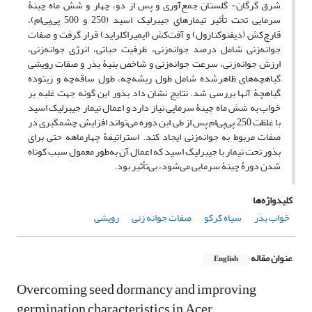
شرق گرگان- گلستان جمع‌آوری و پس از دو، چهار و شش ماه چینۀ
سرمایی تحت تأثیر تیمارهای جیبرلیک اسید (250 و 500 پی‌پی‌ام)،
قارچ‌کش (دیفنوکنازول) و آفت‌کش (ایمیراکلراید) قرار گرفت و صفات
جوانه‌زنی شامل درصد جوانه‌زنی، ظرفیت حیاتی، انرژی جوانه‌زنی،
ارزش جوانه‌زنی، سرعت جوانه‌زنی و شاخص بنیۀ بذر و صفات رویشی
گیاهچه‌های ظاهر‌شده شامل طول ریشه‌چه، طول ساقه‌چه و زی­توده
گیاهچۀ آنها بررسی شد. نتایج نشان داد بذور این گونه جهت غلبه بر
خواب به شش ماه چینۀ سرمایی نیاز دارد و اعمال تیمار جیبرلیک اسید
با غلظت 250 پی‌پی‌ام پس از طی این دوره می‌تواند افزایش چشمگیری در
صفات مربوط به جوانه‌زنی ایجاد کند. استراتیفۀ چهارماهه حتی برای
بذور تحت تیمار با جیبرلیک اسید که اعمال آن به‌طور معمول سبب کوتاه
شدن دورۀ چینۀ سرمایی می‌شود، بی‌تأثیر بود.
کلیدواژه‌ها
خواب بذر
سیاه کرکو
صفات جوانه زنی
رویشی
عنوان مقاله
English
Overcoming seed dormancy and improving
germination characteristics in Acer