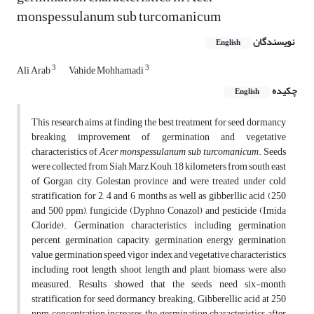
monspessulanum sub turcomanicum
نویسندگان
English
3
3
Ali Arab
Vahide Mohhamadi
چکیده
English
This research aims at finding the best treatment for seed dormancy
breaking, improvement of germination and vegetative
characteristics of
Acer
monspessulanum
sub
turcomanicum
. Seeds
were collected from Siah Marz Kouh, 18 kilometers from south east
of Gorgan city, Golestan province and were treated under cold
stratification for 2, 4 and 6 months as well as gibberllic acid (250
and 500 ppm), fungicide (Dyphno Conazol) and pesticide (Imida
Cloride). Germination characteristics including germination
percent, germination capacity, germination energy, germination
value, germination speed, vigor index and vegetative characteristics
including root length, shoot length and plant biomass were also
measured. Results showed that the seeds need six-month
stratification for seed dormancy breaking. Gibberellic acid at 250
ppm concentration increases the germination characteristics after