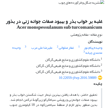
غلبه بر خواب بذر و بهبود صفات جوانه زنی در بذور
Acer monspessulanum sub turcomanicum
نوع مقاله : مقاله پژوهشی
نویسندگان
3
2
1
وحیده پیام نور
غفار صلواتی
علیرضا علی عرب
وحیده
3
محمدی چیانه
1
دانشگاه علوم کشاورزی و منابع طبیعی گرگان
2
دانشگاه علوم کشاورزی و منابع طبیعی گرگان، گرگان
3
دانشگاه علوم کشاورزی و منابع طبیعی گرگان، گرگان،
10.22059/jfwp.2016.59889
چکیده
تحقیق حاضر، با هدف یافتن بهترین تیمار جهت شکستن خواب بذر و
بهبود صفات جوانه‌زنی و رویشی سیاه‌کرکو زیر‌گونۀ ترکمن انجام شد.
بدین منظور بذور لازم از منطقۀ سیاه‌مرز‌کوه در 18 کیلومتری جنوب