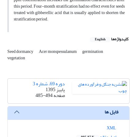
this period. Four-month stratification had no effect even for seeds
treated with gibberellic acid that is usually applied to shorten the
stratification period.
کلیدواژه‌ها
English
Seed dormancy
Acer monspessulanum
germination
vegetation
دوره 69، شماره 3
پاییز 1395
صفحه
485-494
فایل ها
XML
اصل مقاله