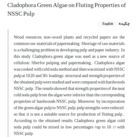
Cladophora Green Algae on Fluting Properties of
NSSC Pulp
چکیده
English
Wood resources, non-wood plants and recycled papers are the
common raw materials of papermaking. Shortage of raw materials,
is a challenging problem in developing pulp and paper industry. In
this study, Cladophora green algae was used as a new source of
cellulosic fiberfor pulping and papermaking.. Cladophora algae
was cooked with cold soda method and then was mixed with NSSC
pulp at 10,20 and 30% loadings. structural and strength properties of
the obtained pulp were studied and were compared with hardwoods
NSSC pulp. The results showed that strength properties of the neat
cold soda pulp from the algae were inferior than the corresponding
properties of hardwoods NSSC pulp. Moreover, by incorporation
of the green algae pulp to NSSC pulp, pulp strengths were reduced.
so that, it is not a suitable source for production of fluting pulp..
According to the obtained results, Cladophora green algae cold
soda pulp could be mixed in low percentages (up to 10 %) with
NSSC pulp.