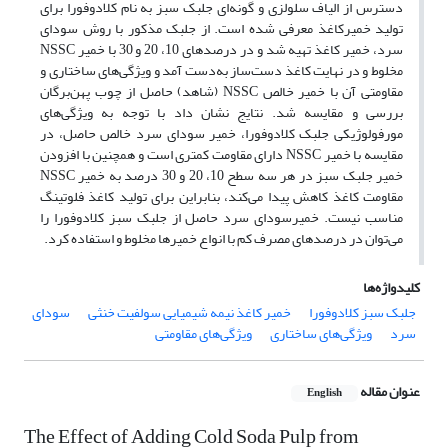
دسترس از الیاف سلولزی و گونه‌ای جلبک سبز به نام کلادوفورا برای
تولید خمیرکاغذ معرفی شده است. از جلبک مذکور با روش سودای
سرد، خمیر کاغذ تهیه شد و در درصدهای 10، 20 و 30 با خمیر NSSC
مخلوط و در نهایت کاغذ دست‌ساز به‌دست آمد و ویژگی‌های ساختاری و
مقاومتی آن با خمیر خالص NSSC (شاهد) حاصل از چوب پهن‌برگان
بررسی و مقایسه شد. نتایج نشان داد با توجه به ویژگی‌های
مورفولوژیکی جلبک کلادوفورا، خمیر سودای سرد خالص حاصل، در
مقایسه با خمیر NSSC دارای مقاومت کمتری است و همچنین با افزودن
خمیر جلبک سبز در هر سه سطح 10، 20 و 30 درصد به خمیر NSSC
مقاومت‌ کاغذ کاهش پیدا می‌کند، بنابراین برای تولید کاغذ فلوتینگ
مناسب نیست. خمیرسودای سرد حاصل از جلبک سبز کلادوفورا را
می‌توان در درصدهای مصرف کم با انواع خمیرها مخلوط و استفاده کرد.
کلیدواژه‌ها
جلبک سبز کلادوفورا
خمیر کاغذ نیمه شیمیایی سولفیت خنثی
سودای
سرد
ویژگی‌های ساختاری
ویژگی‌های مقاومتی
عنوان مقاله
English
The Effect of Adding Cold Soda Pulp from