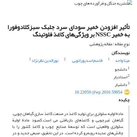
تأثیر افزودن خمیر سودای سرد جلبک سبزکلادوفورا
به خمیر NSSC بر ویژگی‌های کاغذ فلوتینگ
نوع مقاله : مقاله پژوهشی
نویسندگان
3
2
1
مینا واحد
قاسم اسدپوراتویی
نورالدین نظرنژاد
1
دانشجو
2
استادیار
3
دانشیار
10.22059/jfwp.2016.59054
چکیده
مادة اولیه سلولزی برای تولید کاغذ در صنعت کاغذ سازی گیاهان چوبی،
گیاهان غیرچوبی و کاغذهای بازیافتی می است.کمبود مادة اولیة
سلولزی واقعیتی است که توسعة صنایع چوب و کاغذ کشور را با
چالش‌های عدیده روبه‌رو کرده است. در این تحقیق، منبعی جدید و در