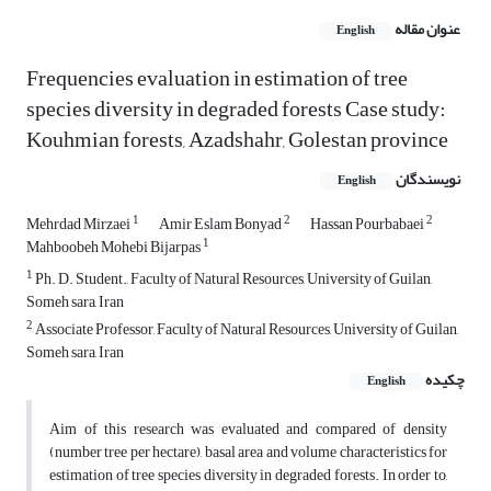
عنوان مقاله
English
Frequencies evaluation in estimation of tree
species diversity in degraded forests Case study:
Kouhmian forests, Azadshahr, Golestan province
نویسندگان
English
1
2
2
Mehrdad Mirzaei
Amir Eslam Bonyad
Hassan Pourbabaei
1
Mahboobeh Mohebi Bijarpas
1
Ph. D. Student., Faculty of Natural Resources, University of Guilan,
Someh sara, Iran
2
Associate Professor, Faculty of Natural Resources, University of Guilan,
Someh sara, Iran
چکیده
English
Aim of this research was evaluated and compared of density
(number tree per hectare), basal area and volume characteristics for
estimation of tree species diversity in degraded forests. In order to,