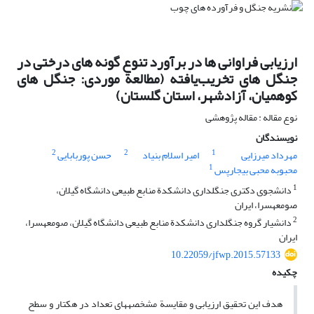
ارزیابی فراوانی‏ ها در برآورد تنوع گونه ‏های درختی در
جنگل‏ های تخریب‌یافته (مطالعة موردی: جنگل ‏های
کوهمیان، آزادشهر، استان گلستان)
نوع مقاله : مقاله پژوهشی
نویسندگان
2
2
1
مهرداد میرزایی
امیر اسلام بنیاد
حسن پوربابایی
1
محبوبه محبی بیجارپس
1
دانشجوی دکتری جنگلداری دانشکدة منابع طبیعی دانشگاه گیلان،
صومعه‏سرا، ایران
2
دانشیار گروه جنگلداری دانشکدة منابع طبیعی دانشگاه گیلان، صومعه‏سرا،
ایران
10.22059/jfwp.2015.57133
چکیده
هدف این تحقیق ارزیابی و مقایسة مشخصه‏های تعداد در هکتار و سطح