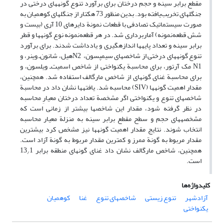
مقطع برابر سینه و حجم درختان برای برآورد تنوع گونه‏های درختی در
جنگل‏های تخریب‌یافته بود. بدین منظور 73 هکتار از جنگل‏های کوهمیان به‏
صورت سیستماتیک تصادفی با قطعات نمونة دایره‏ای 10 آری (بیست و
شش قطعه‌نمونه) آماربرداری شد. در هر قطعه‌نمونه نوع گونه‏ها و قطر
برابر سینه و تعداد پایه‏ها اندازه‏گیری و یادداشت شدند. برای برآورد
تنوع گونه‏های درختی از شاخص‏های سیمپسون، N2هیل، شانون‌ـ وینر، و
N1 مک‌ آرتور، برای محاسبة یکنواختی از شاخص اسمیت‌ـ ویلسون، و
برای محاسبة غنای گونه‏ای از شاخص مارگالف استفاده شد. همچنین،
مقدار اهمیت گونه‏ها (SIV) محاسبه شد. یافته‏ها نشان داد در محاسبة
شاخص‏های تنوع و یکنواختی اگر مشخصة تعداد درختان معیارِ محاسبه
در نظر گرفته شود، مقدار این شاخص‏ها بیشتر از زمانی است که
مشخصه‏های حجم و سطح مقطع برابر سینه به‏ منزلة معیار محاسبه
انتخاب شوند. نتایج مقدار اهمیت گونه‏ها نیز مشخص کرد بیشترین
مقدار مربوط به گونة ممرز و کمترین مقدار مربوط به گونة آزاد است.
همچنین، شاخص مارگالف نشان داد غنای گونه‏ای منطقه برابر 13
1
/
است.
کلیدواژه‌ها
آزادشهر
تنوع زیستی
شاخص‏های تنوع
غنا
کوهمیان
یکنواختی