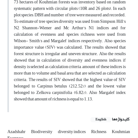
73 hectares of Kouhmian forests was inventory based on random
systematic pattern with circular plots (10R and 26 plots). In each
plot species, DBH and number of tree were measured and recorded.
To estimate of tree species diversity was used from Simpson, Hill’s
N2, Shannon-Wiener and Mc Arthur’s N1 indices and for
calculation of evenness and species richness were used from
Wilson- Smith’s and Margalef indices respectively. Also species
importance value (SIV) was calculated. The results showed that
forest structure is irregular and uneven structure. Also the results
showed that in calculation of diversity and evenness indices, if
density is selected as calculation criteria, amount of these indices is
more than to volume and basal area that are selected as calculation
criteria. The results of SIV showed that the highest value of SIV
belonged to Carpinus betulus (212.52%) and the lowest value
belonged to Zelkova carpinifolia (6.82%). Also Margalef index
showed that amount of richness is equal to 1.13.
کلیدواژه‌ها
English
Azadshahr
Biodiversity
diversity indices
Richness
Kouhmian