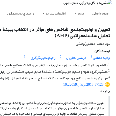
صفحه اصلی
مرور
اطلاعات نشریه
راهنمای نویسندگان
تعیین و اولویت‌بندی شاخص ‏های مؤثر در انتخاب بهینة م
تحلیل سلسله‌مراتبی (AHP)
نوع مقاله : مقاله پژوهشی
نویسندگان
3
2
1
وحید معظمی
مرتضی ناظریان
رحیم محبی گرگری
1
دانشجوی کارشناسی ‏ارشد فرآورده‌های چندسازة چوبی دانشکدۀ منابع طبیعی دانشگ
2
دانشیار گروه علوم و صنایع چوب و کاغذ دانشکدۀ منابع طبیعی دانشگاه زابل، زابل،
3
مربی گروه علوم و صنایع چوب و کاغذ دانشکدۀ منابع طبیعی دانشگاه زابل، زابل، ای
10.22059/jfwp.2015.57128
چکیده
تعیین شاخص‏های مؤثر به ‏منظور تصمیم‏گیری در زمینة مکان‏یابی واحدهای صنعتی
فراوان دارد. تعیین شاخص‏های مؤثر در انتخاب بهینة محل استقرار واحدهای تخته‏
بدین منظور، پس از مطالعات اولیه و بررسی‏های میدانی و مصاحبه با صاحب‏نظرا