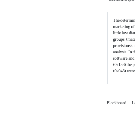
The determina
marketing of 
little low di
groups (mate
provisions) a
analysis. In 
software and 
(0/133) the p
(0/043), wer
Blockboard
L