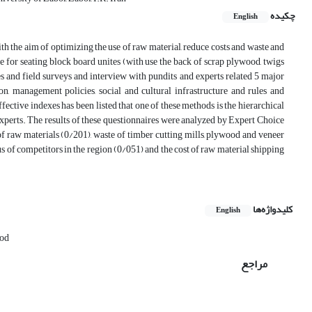
چکیده
English
ith the aim of optimizing the use of raw material, reduce costs and waste and
e for seating block board unites (with use the back of scrap plywood, twigs
dies and field surveys and interview with pundits and experts related 5 major
on, management policies, social and cultural infrastructure and rules and
ective indexes has been listed that one of these methods is the hierarchical
xperts. The results of these questionnaires were analyzed by Expert Choice
of raw materials (0/201), waste of timber cutting mills, plywood and veneer
us of competitors in the region (0/051) and the cost of raw material shipping
کلیدواژه‌ها
English
hod
مراجع