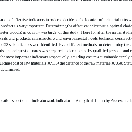
tion of effective indicators in order to decide on the location of industrial units w
products is very important. Determining the effective indicators in optimal choic
ameter wood’s) in country was target of this study. There for, after the initial stu
rials and products, infrastructure and environmental needs, technical constructi
nd 32 sub indicators were identified. Ever different methods for determining the eff
this method question nares was prepared and completed by qualified personal and e
the most important indicators respectively including ensure a sustainable supply 
urchase cost of raw materials (0/115), the distance of the raw material (0/058), Stat
e determined.
ocation selection
indicator & sub indicator
Analytical Hierarchy Process met