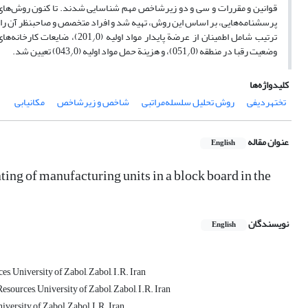
قوانین و مقررات و سی و دو زیرشاخص مهم شناسایی شدند. تا کنون روش‌های م
‏ترتیب شامل اطمینان از عرضة پایدار مواد اولیه (201
0)، ضایعات کارخانه‌های چوب‏بری، تخته‏لایه و روکش (133
/
وضعیت رقبا در منطقه (051
0)، و هزینة حمل مواد اولیه (043
0) تعیین شد.
/
/
کلیدواژه‌ها
تخته‏ردیفی
روش تحلیل سلسله‌مراتبی
شاخص و زیرشاخص
مکان‏یابی
عنوان مقاله
English
ting of manufacturing units in a block board in the
نویسندگان
English
, University of Zabol, Zabol, I.R. Iran
ources, University of Zabol, Zabol, I.R. Iran
ersity of Zabol, Zabol, I.R. Iran