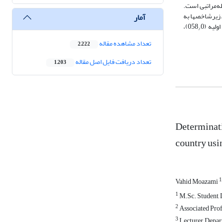
ه‌مراتبی است.
نامه‌ها به کمک نرم‌افزار Expert Choice تحلیل شد. مهم‏ترین زیرشاخص‏ها به
آمار
0)،
/
تعداد مشاهده مقاله
2,222
تعداد دریافت فایل اصل مقاله
1,203
Determinatio
country usi
1
Vahid Moazami
1
M.Sc. Student, 
2
Associated Prof
3
Lecturer, Depar