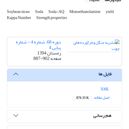
English
Soybean straw
Soda
Soda-AQ
Monoethanolamine
yield
Kappa Number
Strength properties
دوره 68، شماره 4 - شماره
پیاپی 4
زمستان 1394
صفحه
887-902
فایل ها
XML
اصل مقاله
876.35 K
هم رسانی