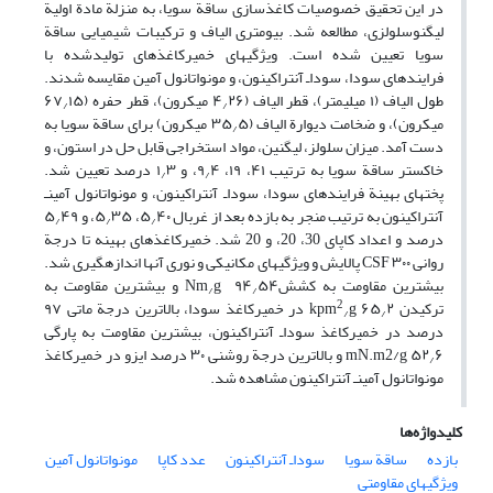
در این تحقیق خصوصیات کاغذسازی ساقة سویا، به منزلة مادة اولیة
لیگنوسلولزی، مطالعه شد. بیومتری الیاف و ترکیبات شیمیایی ساقة
سویا تعیین شده ‏است. ویژگی‏های خمیرکاغذ‏های تولیدشده با
فرایندهای سودا، سوداـ آنتراکینون، و مونواتانول آمین مقایسه شدند.
طول الیاف (۱ میلی‏متر)، قطر الیاف (۴
۲۶ میکرون)، قطر حفره (۶۷
۱۵
/
/
میکرون)، و ضخامت دیوارة الیاف (۳۵
۵ میکرون) برای ساقة سویا به
/
‏دست آمد. میزان سلولز، لیگنین، مواد استخراجی قابل حل در استون، و
خاکستر ساقة سویا به ترتیب ۴۱، ۱۹، ۹
۴، و ۱
۳ درصد تعیین شد.
/
/
پخت‏های بهینة فرایندهای سودا، سوداـ آنتراکینون، و مونواتانول آمین‏ـ
آنتراکینون به ترتیب منجر به بازده بعد از غربال ۵
۴۰، ۵
۳۵، و ۵
۴۹
/
/
/
درصد و اعداد کاپای 30، 20، و 20 شد. خمیرکاغذهای بهینه تا درجة
روانی CSF ۳۰۰ پالایش و ویژگی‏های مکانیکی و نوری آن‏ها اندازه‏گیری شد.
بیشترین مقاومت به کششNm
g ۹۴
۵۴ و بیشترین مقاومت به
/
/
2
ترکیدن kpm
g ۶۵
۲ در خمیرکاغذ سودا، بالاترین درجة ماتی ۹۷
/
/
درصد در خمیرکاغذ سوداـ آنتراکینون، بیشترین مقاومت به پارگی
mN.m2/g ۵۲
۶ و بالاترین درجة روشنی ۳۰ درصد ایزو در خمیرکاغذ
/
مونواتانول آمین‏ـ آنتراکینون مشاهده شد.
کلیدواژه‌ها
بازده
ساقة سویا
سوداـ آنتراکینون
عدد کاپا
مونواتانول آمین
ویژگی‏های مقاومتی