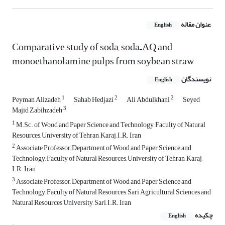
عنوان مقاله
English
Comparative study of soda, sodaـAQ and
monoethanolamine pulps from soybean straw
نویسندگان
English
1
2
2
Peyman Alizadeh
Sahab Hedjazi
Ali Abdulkhani
Seyed
3
Majid Zabihzadeh
1
M.Sc. of Wood and Paper Science and Technology, Faculty of Natural
Resources, University of Tehran, Karaj, I.R. Iran
2
Associate Professor, Department of Wood and Paper Science and
Technology, Faculty of Natural Resources, University of Tehran, Karaj,
I.R. Iran
3
Associate Professor, Department of Wood and Paper Science and
Technology, Faculty of Natural Resources, Sari Agricultural Sciences and
Natural Resources University, Sari, I.R. Iran
چکیده
English