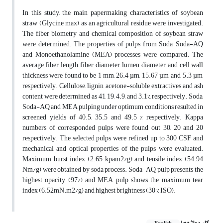
In this study, the main papermaking characteristics of soybean
straw (Glycine max) as an agricultural residue were investigated.
The fiber biometry and chemical composition of soybean straw
were determined. The properties of pulps from Soda, Soda-AQ
and Monoethanolamine (MEA) processes were compared. The
average fiber length, fiber diameter, lumen diameter, and cell wall
thickness were found to be 1 mm, 26.4 µm, 15.67 µm, and 5.3 µm,
respectively. Cellulose, lignin, acetone-soluble extractives and ash
content were determined as 41, 19, 4.9, and 3.1%, respectively. Soda,
Soda-AQ and MEA pulping under optimum conditions resulted in
screened yields of 40.5, 35.5 and 49.5 % respectively. Kappa
numbers of corresponded pulps were found out 30, 20 and 20
respectively. The selected pulps were refined up to 300 CSF and
mechanical and optical properties of the pulps were evaluated.
Maximum burst index (2.65 kpam2/g) and tensile index (54.94
Nm/g) were obtained by soda process. Soda-AQ pulp presents the
highest opacity (97%) and MEA pulp shows the maximum tear
index (6.52mN.m2/g) and highest brightness (30 % ISO).
کلیدواژه‌ها