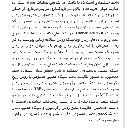
واحد جنگلداری است که با کاهش هزینه‌های عملیات همراه است. به
عبارت دیگر، هزینه‌‌های بالای سرمایه‌گذاری در بهره‌برداری از جنگل
دلیل خوبی برای تحقیقات مهندسی جنگل و همچنین مدل‌سازی زمان
است. در این مطالعه از یکی از زیرمجموعه‌‌های هوش مصنوعی، که
شبکه‌های عصبی مصنوعی نامیده می‌شود، به منظور مدل‌سازی زمان
وینچینگ Timber Jack 450C، در جنگل‌های نکاچوب استفاده شد. برای
جمع‌آوری داده‌های زمان وینچینگ روش مطالعة زمانی پیوسته به کار
رفت. هم‌زمان با اندازه‌گیری زمان وینچینگ، عوامل مؤثر بر زمان
وینچینگ‌ـ مانند شیب وینچینگ، فاصلة وینچینگ، تعداد بینه در هر
نوبت وینچینگ، و حجم بار در هر نوبت وینچینگ‌ـ نیز بررسی شد. برای
مدل‌سازی زمان وینچینگ، به کمک شبکه‌های عصبی مصنوعی، از دو
شبکة عصبی پرسپترون چندلایه و تابع شعاع مدار استفاده شد.
همچنین، به منظور مقایسة دقت شبکة عصبی مصنوعی با روش رایج
رگرسیون، به کمک تحلیل رگرسیون، مدل ریاضی پیش‌بینی زمان
وینچینگ تهیه شد. نتایج نشان داد شبکة عصبی RBF در مقایسه با
شبکة MLP در پیش‌بینی زمان وینچینگ دقت بیشتری دارد. در هر دو
شبکه متغیر فاصلة بینه تا مرکز مسیر چوب‌کشی بیشترین اهمیت را
داشت. همچنین، مقایسة نتایج روش رگرسیون و شبکة عصبی نشان
داد شبکه‌های عصبی مصنوعی دقت بیشتر و خطای کمتری در برآورد
زمان وینچینگ دارند.