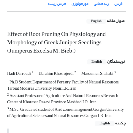
: ارس
زنده‏مانی
مورفولوژی
هرس ریشه
عنوان مقاله
English
Effect of Root Pruning On Physiology and
Morphology of Greek Juniper Seedlings
(Juniperus Excelsa M. Bieb.)
نویسندگان
English
1
2
3
Hadi Darroudi
Ebrahim Khosrojerdi
Masoumeh Shahabi
1
Ph.D Student, Department of Forestry, Faculty of Natural Resources,
Tarbiat Modares University, Nour, I.R. Iran
2
Assistant Professor of Agriculture And Natural Resources Research
Center of Khorasan Razavi Province, Mashhad, I.R. Iran
3
M.Sc. Graduated student of Arid zone management, Gorgan University
of Agricultural Sciences and Natural Resources, Gorgan, I.R. Iran
چکیده
English