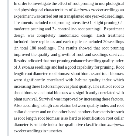
In order to investigate the effect of root pruning in morphological
and physiological characteristics of
Juniperus excelsa
seedlings an
experiment was carried out on transplanted one year-old seedlings.
Treatments included root pruning intensities (1-slight pruning (2-
moderate pruning and 3- control (no root pruning)) .Experiment
design was completely randomized design. Each treatment
included three replicates and each replicate included 20 seedlings
(in total 180 seedlings). The results showed that root pruning
improved the quality and growth of root and seedlings survival.
Results indicated that root pruning enhanced seedling quality index
of
J. excelsa
seedlings and had a good capability for pruning. Root
length, root diameter, root biomass, shoot biomass and total biomass
were significantly correlated with habitat quality index which
increasing these factors improves plant quality. The ratio of root to
shoot biomass and total biomass was significantly correlated with
plant survival. Survival was improved by increasing these factors.
Also, according to high correlation between quality index and root
collar diameter and on the other hand, another characteristics such
as root length, root biomass is so hard to identification, root collar
diameter is suitable index for qualitative classification
Juniperus
excelsa
seedlings in nurseries.