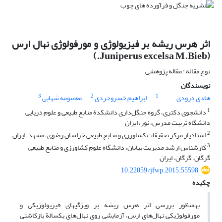
اثر هرس ریشه بر فیزیولوژی و مورفولوژی نهال ارس
(Juniperus excelsa M.Bieb.)
نوع مقاله : مقاله پژوهشی
نویسندگان
3
2
1
هادی درودی
ابراهیم خسروجردی
معصومه شهابی
1
دانشجوی ‏دکتری، گروه جنگل‌داری دانشکدة منابع‏ طبیعی و علوم‏ دریایی
دانشگاه تربیت‏ مدرس، نور، ایران
2
استادیار مرکز تحقیقات کشاورزی و منابع طبیعی خراسان رضوی، مشهد، ایران
3
کارشناس ‏ارشد مدیریت ‏بیابان، دانشگاه ‏علوم‏ کشاورزی و منابع ‏طبیعی
گرگان، گرگان، ایران
10.22059/jfwp.2015.55598
چکیده
به‏منظور بررسی اثر هرس ریشه بر ویژگی‏های فیزیولوژیکی و
مورفولوژیکی نهال‌های ارس، آزمایشی روی نهال‌های یکسالة بازکاشتی