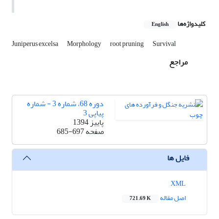
کلیدواژه‌ها
English
Juniperus excelsa
Morphology
root pruning
Survival
مراجع
دوره 68، شماره 3 - شماره
پیاپی 3
پاییز 1394
صفحه
685-697
فایل ها
XML
اصل مقاله
721.69 K