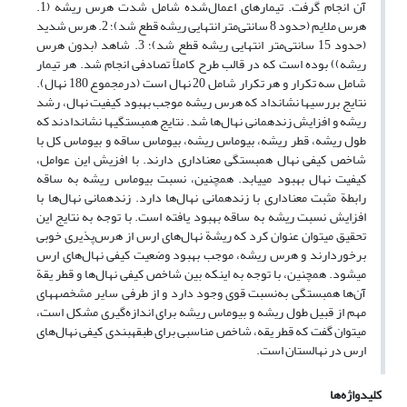
آن انجام گرفت. تیمارهای اعمال‌شده شامل شدت هرس ریشه (1.
هرس ملایم (حدود 8 سانتی‌متر انتهایی ریشه قطع شد)؛ 2. هرس شدید
(حدود 15 سانتی‌متر انتهایی ریشه قطع شد)؛ 3. شاهد (بدون هرس
ریشه)) بوده ‏است که در قالب طرح کاملاً تصادفی انجام شد. هر تیمار
شامل سه تکرار و هر تکرار شامل 20 نهال است (در‌مجموع 180 نهال).
نتایج بررسی‏ها نشان‏داد که هرس ریشه موجب بهبود کیفیت نهال، رشد
ریشه و افزایش زنده‏مانی نهال‌ها شد. نتایج همبستگی‏ها نشان‏دادند که
طول ریشه، قطر ریشه، بیوماس ریشه، بیوماس ساقه و بیوماس کل با
شاخص کیفی نهال همبستگی معناداری دارند. با افزیش این عوامل،
کیفیت نهال بهبود می‏یابد. همچنین، نسبت بیوماس ریشه به ساقه
رابطة مثبت معناداری با زنده‏مانی نهال‌ها دارد. زنده‏مانی نهال‌ها با
افزایش نسبت ریشه به ساقه بهبود یافته ‏است. با توجه به نتایج این
تحقیق می‏توان عنوان کرد که ریشة نهال‌های ارس از هرس‌پذیری خوبی
برخوردارند و هرس ریشه، موجب بهبود وضعیت کیفی نهال‌های ارس
می‏شود. همچنین، با توجه به اینکه بین شاخص کیفی نهال‌ها و قطر یقة
آن‌ها همبستگی به‌نسبت قوی وجود دارد و از طرفی سایر مشخصه‏های
مهم از قبیل طول ریشه و بیوماس ریشه برای اندازه‌گیری مشکل است،
می‏توان گفت که قطر یقه، شاخص مناسبی برای طبقه‏بندی کیفی نهال‌های
ارس در نهالستان است.
کلیدواژه‌ها