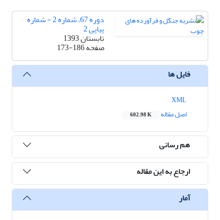
دوره 67، شماره 2 - شماره
پیاپی 2
تابستان 1393
صفحه
173-186
فایل ها
XML
اصل مقاله
602.98 K
هم رسانی
ارجاع به این مقاله
آمار