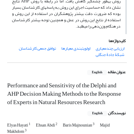
روش به‏طور چشمگیر کاهش یافت. اما در رابطه با روش AHP نتایج
نشان داد که حساسیت اجرای این روش به پاسخ‏های کارشناسان بسیار
بوده که ضرورت دقت بیشتر پژوهشگران در استفاده از این روش و
استفاده از نتایج این روش در عمل و همچنین توجه بیشتر کارشناسان
در هنگام وزن‌دهی را می‏طلبد.
کلیدواژه‌ها
ارزیابی چند‌معیاری
اولویت‏بندی معیارها
توافق جمعی کارشناسان
شبکۀ جادۀ جنگلی
عنوان مقاله
English
Performance and Sensitivity of the Delphi and
AHP Decision Making Methods to the Response
of Experts in Natural Resources Research
نویسندگان
English
1
2
3
Elyas Hayati
Ehsan Abdi
Baris Majnounian
Majid
3
Makhdom