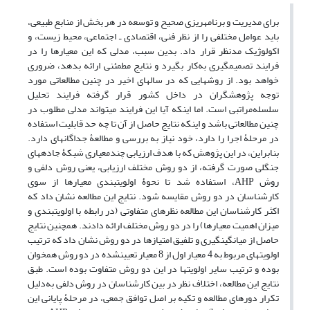
برای مدیریت و برنامه‏ریزی صحیح و توسعه در هر بخش از منابع طبیعی،
باید عوامل مختلفی را از نظر فنی، اقتصادی ـ اجتماعی، محیط زیست، و
اکولوژیک مدنظر قرار داد. بدین سبب، مدلی که این معیارها را در
فرایند تصمیم‏گیری به‌کار بگیرد و نتایج مطمئنی ارائه بدهد، ضروری
خواهد بود. از روش‏هایی که در سال‏های اخیر در چنین مطالعاتی مورد
توجه پژوهشگران در داخل کشور قرار گرفته فرایند تحلیل
سلسله‌مراتبی است. اما اینکه آیا این فرایند می‏تواند مدلی مطلوب در
چنین مطالعاتی باشد و اینکه نتایج حاصل از آن تا چه حد قابلیت استفاده
در مرحلۀ اجرا را دارد، خود نیاز به بررسی و مطالعۀ جداگانه‏ای دارد.
بنابراین، در این پژوهش که با هدف ارزیابی چند‌معیاری شبکۀ جاده‏های
جنگلی صورت گرفته، از دو روش مختلف ارزیابی، یعنی روش دلفی و
روش AHP، استفاده شد تا نحوۀ اولویت‏بندی معیار‏ها از سوی
کارشناسان در دو روش مقایسه شود. نتایج این مطالعه نشان داد که
اکثر کارشناسان این مطالعه نظرهای متفاوتی (در رابطه با اولویت‏بندی و
میزان اهمیت معیار‏ها) را در دو روش مختلف ارائه دادند. همچنین نتایج
حاصل از میانگین‏گیری و تلفیق امتیازها در دو روش نشان داد که ترتیب
اولویت‏های مربوط به 4 معیار اول از 8 معیار تعیین‏شده در دو روش همخوان
بوده و ترتیب سایر اولویت‏ها در این دو روش متفاوت بوده است. طبق
نتایج این مطالعه، اختلاف نظر در بین کارشناسان در روش دلفی به‌دلیل
تکرار دور‏های مطالعه و تکیه ‏بر اصل توافق جمعی، در مرحلۀ پایانی این