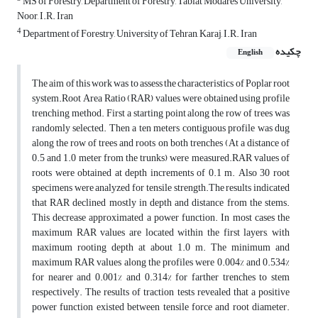
MS of Forestry, Department of Forestry, Tabiat Modares University,
Noor, I.R. Iran
4
Department of Forestry, University of Tehran, Karaj, I.R. Iran
چکیده
English
The aim of this work was to assess the characteristics of Poplar root
system.Root Area Ratio (RAR) values were obtained using profile
trenching method. First a starting point along the row of trees was
randomly selected. Then a ten meters contiguous profile was dug
along the row of trees and roots on both trenches (At a distance of
0.5 and 1.0 meter from the trunks) were measured.RAR values of
roots were obtained at depth increments of 0.1 m. Also 30 root
specimens were analyzed for tensile strength.The results indicated
that RAR declined mostly in depth and distance from the stems.
This decrease approximated a power function. In most cases the
maximum RAR values are located within the first layers, with
maximum rooting depth at about 1.0 m. The minimum and
maximum RAR values along the profiles were 0.004% and 0.534%
for nearer and 0.001% and 0.314% for farther trenches to stem
respectively. The results of traction tests revealed that a positive
power function existed between tensile force and root diameter.