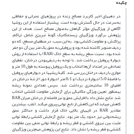
چکیده
در دهه‏‏های اخیر کاربرد مصالح زنده در پروژه‏‏های عمرانی و حفاظتی
به‌سرعت در حال گسترش بوده است. پیش‏‏نیاز استفاده از این روش‏ها
آگاهی از ویژگی‏‏های مؤثر گیاهان به‌عنوان مصالح است. هدف از این
پژوهش برآورد ویژگی‏های زیست‏‏مکانیک گونة تبریزی شامل تراکم،
پراکنش، و مقاومت کششی بود. به این سبب، در منطقه‏ای مسطح، که دو
ردیف صنوبر کاشته شده بود و پروفیلی به عمق یک متر بین آن دو حفر
شده بود، نسبت سطح ریشه به سطح خاک (RAR) با استفاده از روش
دیوارة پروفیل برداشت شد. با توجه به ردیفی‌بودن درختان، نقطه‏‏ای
تصادفی در امتداد آن‌ها انتخاب و یک پروفیل پیوسته به طول 10 متر و
موازی با ردیف درختان بررسی شد. کلیة ریشه‏ها در دیواره‏های پروفیل
با فاصلة 5/0 (دیوارة نزدیک) و 0/1 متر (دیوارة دور) از تنة درختان در
افق‏های 10 سانتی‏متری برداشت شد. سپس تعدادی نمونة ریشه
به‏‏منظور تعیین ویژگی مکانیکی برای آزمایش مقاومت کششی انتخاب
شد. نتایج نشان داد با افزایش عمق و نیز فاصله از درختان میزان RAR
کاهش می‏‏یابد که این کاهش از تابع توانی پیروی می‏کند. اغلب، بیشترین
مقادیر RAR در لایه‏‏های بالایی خاک قرار داشت و حداکثر عمق
ریشه‌دوانی نیز حدود یک متر بود. نتایج آزمایش کششی رابطة توانی
مثبت بین نیروی کششی و قطر ریشه و رابطة توانی منفی بین مقاومت
کششی و قطر ریشه را نشان داد. نتایج این پژوهش مهم‌ترین ویژگی‏های