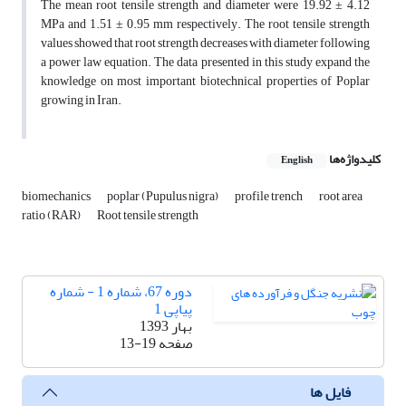
The mean root tensile strength and diameter were 19.92 ± 4.12
MPa and 1.51 ± 0.95 mm respectively. The root tensile strength
values showed that root strength decreases with diameter following
a power law equation. The data presented in this study expand the
knowledge on most important biotechnical properties of Poplar
growing in Iran.
کلیدواژه‌ها
English
biomechanics
poplar (Pupulus nigra)
profile trench
root area
ratio (RAR)
Root tensile strength
دوره 67، شماره 1 - شماره
پیاپی 1
بهار 1393
صفحه
13-19
فایل ها