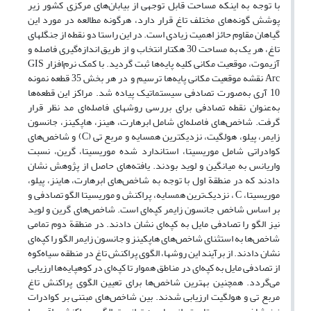
با توجه به اینکه مساحت قابل ‌‌توجهی از بیابان‌های مرکزی کشور زیر
پوشش گونه‌های مختلف تاغ قرار دارد، هرگونه مطالعه در مورد این
گیاهان مقاوم حائز اهمیت زیادی است. در این راستا دو نقطه از جنگل‏های
تاغ، هر یک به مساحت 30 هکتار انتخاب و از طریق اندازه‌گیری فاصله و
آزیموت، موقعیت مکانی کلیه پایه‌ها ثبت گردید. با کمک نرم‌‌افزار GIS
Arc نقشه موقعیت مکانی پایه‌ها ترسیم و در هر بخش 35 قطعه نمونه
10 آری به‌صورت تصادفی سیستماتیک پیاده ‌‌شد. مراکز این قطعه‌ها
به‌عنوان نقطه تصادفی برای بررسی روش‏های فاصله‌ای مد نظر قرار
گرفت. شاخص‌های فاصله‌ای شامل ابرهارت، هینز، هاپکینز، جانسون
زایمر، پیلو، هولگیت، نزدیکترین همسایه و مربع تی (C) و شاخص‌های
کوادراتی شامل موریسیتا، استاندارد شده موریسیتا، گرین، نسبت
واریانس به میانگین و لوید بودند. یافته‌های حاصل از پژوهش نشان
دادند که در منطقة اول با توجه به شاخص‌های ابرهارت، هاینز، پیلو،
موریسیتا، C ، نزدیک‌ترین همسایه، پراکنش و موریسیتا الگو تصادفی و
بر اساس شاخص جانسون زایمر کپه‌ای است. شاخص‌های گرین و لوید
نیز الگو را تصادفی مایل به کپه‌ای نشان دادند. در منطقة دوم تمامی
شاخص‌ها به استثنای شاخص‌های هاپکینز و جانسون زایمر الگو را کپه‌ای
نشان دادند. از برآیند این روش‏ها، الگوی پراکنش تاغ در منطقه سیاه‌کوه
از تصادفی مایل به کپه‌ای در مناطق هموار تا کپه‌ای در کوهپایه‌ها ارزیابی
می‌گردد. همچنین بهترین شاخص‌ها برای تعیین الگوی پراکنش تاغ
مربع تی و هولگیت ارزیابی شدند. بین شاخص‌های مبتنی بر کوادرات