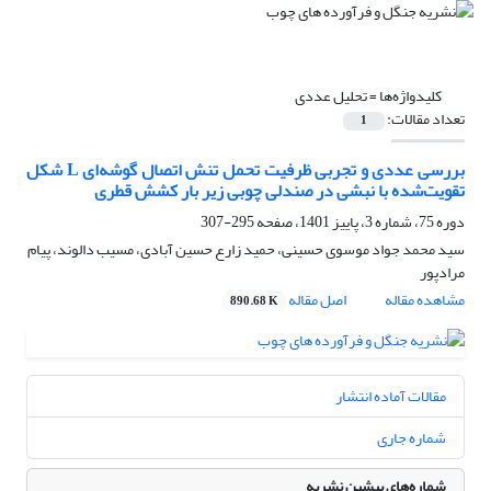
کلیدواژه‌ها =
تحلیل عددی
تعداد مقالات:
1
بررسی عددی و تجربی ظرفیت تحمل تنش اتصال گوشه‌ای L شکل
تقویت‌شده با نبشی در صندلی چوبی زیر بار کشش قطری
دوره 75، شماره 3، پاییز 1401، صفحه
295-307
سید محمد جواد موسوی حسینی، حمید زارع حسین آبادی، مسیب دالوند، پیام
مرادپور
مشاهده مقاله
اصل مقاله
890.68 K
مقالات آماده انتشار
شماره جاری
شماره‌های پیشین نشریه