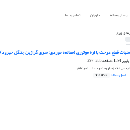
ارسال مقاله
داوران
تماس با ما
ره‌موتوری
ملیات قطع درخت با اره موتوری (مطالعه موردی: سری گرازبن جنگل خیرود)
285-297
اریس مجنونیان، نصرت¬ا... ضرغام
اصل مقاله
333.05 K