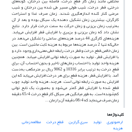
مختلفی مانند زمان کار قطع درخت، فاصله بین درختان، گونه‌های
درختی، قطر درخت، شیب طولی مسیر طی شده بین درختان و شیب
عرضی کنار کنده اندازه‏گیری شدند. زمان صرف غذا و استراحت
کارگران، بیشترین زمان تشکیل دهنده یک سیکل بوده و بعد از آن
به‌ترتیب زمان بن‌زنی و زمان حرکت به سمت درخت قرار دارد. نتایج
نشان داد که زمان بن‌زنی و بن‌بری با افزایش قطر افزایش می‌یابد.
هزینه‌های کارگری 44 درصد هزینه‌های ساعتی را تشکیل می‌دهد در
حالی‌که تنها 2 درصد هزینه‌ها مربوط به هزینه ثابت ماشین است. بین
زمان خالص قطع درخت و قطر درخت رابطه خطی معنی‌داری وجود دارد و
با افزایش قطر، تولید به صورت رابطه توانی افزایش می‏یابد. همچنین
هزینه واحد تولید با احتساب زمان‌های تاخیر و بدون احتساب آن، برای
قطع درخت به ترتیب برابر 10316 و 9062 ریال بر مترمکعب به‌دست
آمد. با افزایش قطر، هزینه قطع برای هر درخت افزایش می‌یابد که این
افزایش به صورت رابطه توانی است. هرچند، هزینه واحد تولید چوب
قطع شده با افزایش قطر کمتر می‌شود و به‌صورت یک تابع توانی
کم‌شونده است. به طور میانگین هر سیکل کار قطع درخت 65/4 دقیقه
زمان صرف می‌نماید که 08/4 دقیقه آن را زمان ...
کلیدواژه‌ها
اره‌موتوری
تولید
سری گرازبن
قطع درخت
مطالعه زمانی
هزینه