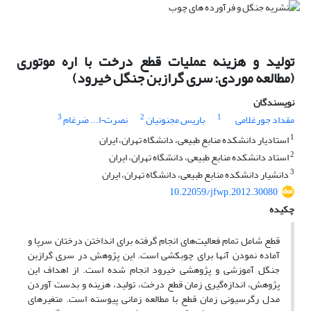
تولید و هزینه عملیات قطع درخت با اره موتوری
(مطالعه موردی: سری گرازبن جنگل خیرود)
نویسندگان
3
2
1
مقداد جورغلامی
باریس مجنونیان
نصرت¬ا... ضرغام
1
استادیار دانشکده منابع طبیعی، دانشگاه تهران، ایران
2
استاد دانشکده منابع طبیعی، دانشگاه تهران، ایران
3
دانشیار دانشکده منابع طبیعی، دانشگاه تهران، ایران
10.22059/jfwp.2012.30080
چکیده
قطع شامل تمام فعالیت‌های انجام گرفته برای انداختن درختان سرپا و
آماده نمودن آنها برای چوبکشی است. این پژوهش در سری گرازبن
جنگل آموزشی و پژوهشی خیرود انجام شده است. از اهداف این
پژوهش، اندازه‌گیری زمان قطع درخت، تولید، هزینه و بدست آوردن
مدل رگرسیونی زمان قطع با مطالعه زمانی پیوسته است. متغیرهای