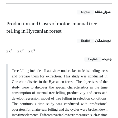
عنوان مقاله
English
Production and Costs of motor-manual tree
felling in Hyrcanian forest
نویسندگان
English
1
2
3
x x
x x
x x
چکیده
English
Tree felling includes all activities undertaken to fell standing trees
and prepare them for extraction. This study was conducted in
Gorazbon district in the Hyrcanian forest. The objectives of the
study were to discover the special characteristics in the time
consumption of manual tree felling, productivity and costs, and
develop regression model of tree felling in selection conditions.
The continuous time study was conducted with professional
operators for chain-saw felling and the cycles were broken down
into time elements. Different variables were measured such as time