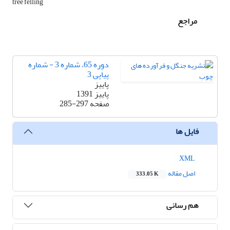
tree felling
مراجع
دوره 65، شماره 3 - شماره
پیاپی 3
پاییز
پاییز 1391
صفحه
285-297
فایل ها
XML
اصل مقاله
333.05 K
هم رسانی