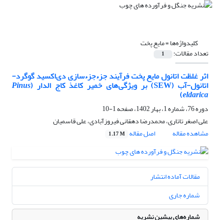
کلیدواژه‌ها =
مایع پخت
تعداد مقالات:
1
اثر غلظت اتانول مایع پخت فرآیند جزءجزءسازی دی‌اکسید گوگرد-
اتانول-آب (SEW) بر ویژگی‌های خمیر کاغذ کاج الدار (
Pinus
)
eldarica
دوره 76، شماره 1، بهار 1402، صفحه
1-10
علی اصغر تاتاری، محمدرضا دهقانی فیروزآبادی، علی قاسمیان
مشاهده مقاله
اصل مقاله
1.17 M
مقالات آماده انتشار
شماره جاری
شماره‌های پیشین نشریه