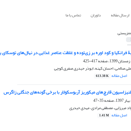
ارسال مقاله
داوران
تماس با ما
مزیستی
ۀ فرانکیا و کود اوره بر زی‌توده و غلظت عناصر غذایی در نهال‌های توسکای ی
417-425
علی صالحی، احسان کهنه، ابوذر حیدری صفری کوچی
اصل مقاله
613.38 K
نیزاسیون قارچ‌های میکوریز آربوسکولار با برخی گونه‌های جنگلی زاگرس
35-47
اد میرزایی، مصطفی مرادی، مهدی حیدری
اصل مقاله
1.41 M