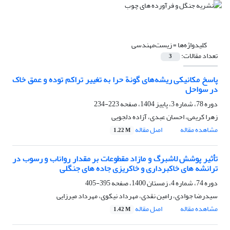
کلیدواژه‌ها =
زیست‌مهندسی
تعداد مقالات:
3
پاسخ مکانیکی ریشه‌های گونة حرا به تغییر تراکم توده و عمق خاک
در سواحل
دوره 78، شماره 3، پاییز 1404، صفحه
223-234
زهرا کریمی، احسان عبدی، آزاده دلجویی
مشاهده مقاله
اصل مقاله
1.22 M
تأثیر پوشش لاشبرگ و مازاد مقطوعات بر مقدار رواناب و رسوب در
ترانشه های خاکبرداری و خاکریزی جاده های جنگلی
دوره 74، شماره 4، زمستان 1400، صفحه
395-405
سیدرضا جوادی، رامین نقدی، مهرداد نیکوی، مهرداد میرزایی
مشاهده مقاله
اصل مقاله
1.42 M