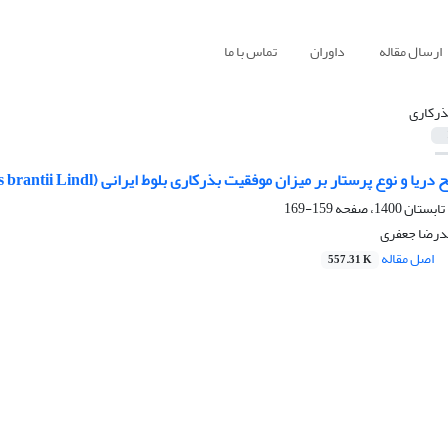
ارسال مقاله
داوران
تماس با ما
ذرکاری
ار بر میزان موفقیت بذرکاری بلوط ایرانی (Quercus brantii Lindl.) و بنه (Pistacia atlantica Desf.) در جنگل‌های دالاب ایلام
159-169
درضا جعفری
اصل مقاله
557.31 K