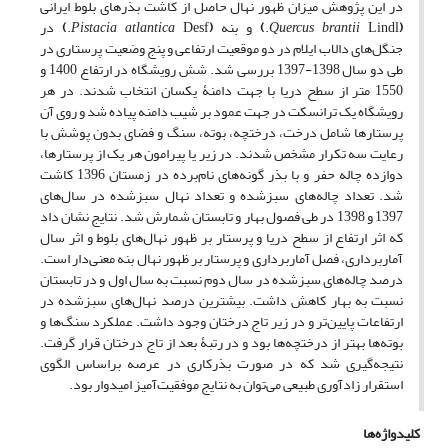
در این پژوهش میزان ظهور نهال حاصل از کاشت بذرهای بلوط ایرانی
(
Lindl.
Quercus brantii
)
و بنه
(
Desf.
Pistacia atlantica
)
در
جنگل‌های دالاب ایلام در دو موقعیت ارتفاعی و پنج وضعیت پرستاری در
طی دو سال 1398-1397 بررسی شد. شش رویشگاه در ارتفاع 1400 و
1550 متر از سطح دریا با جهت دامنۀ یکسان انتخاب شدند. در هر
رویشگاه یک ترانسکت در جهت عمود بر شیب دامنه پیاده شد و روی آن
پرستارها شامل درخت، درختچه، بوته، سنگ و فضای بدون پوشش با
رعایت سه تکرار مشخص شدند. در زیر یا پیرامون هر یک از پرستارها،
دوازده چاله حفر و با بذر گونه‌های نام‌برده در زمستان 1396 کاشت
شد. تعداد چاله‌های سبزشده و تعداد نهال سبزشده در سال‌های
1397 و 1398 در طی فصول بهار و تابستان شمارش شد. نتایج نشان داد
که اثر ارتفاع از سطح دریا و پرستار بر ظهور نهال‌های بلوط و اثر سال
آماربرداری، فصل آماربرداری و پرستار بر ظهور نهال بنه معنی‌دار است.
درصد چاله‌های سبزشده در سال دوم نسبت به سال اول و در تابستان
نسبت به بهار کاهش داشت. بیشترین درصد نهال‌های سبزشده در
ارتفاعات پایین‌تر و در زیر تاج درختان وجود داشت. عملکرد سنگ‌ها و
بوته‌ها بهتر از درختچه‌ها بود و در رتبۀ بعد از تاج درختان قرار گرفت.
نتیجه‌گیری شد که در صورت بذرکاری در عرصه براساس الگوی
استقرار زادآوری طبیعی می‌توان به نتایج موفقیت‌آمیز امیدوار بود.
کلیدواژه‌ها