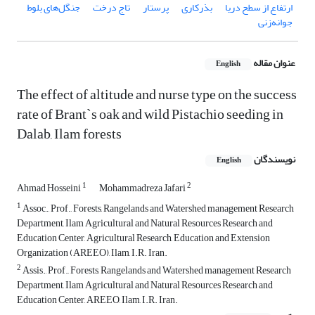
ارتفاع از سطح دریا
بذرکاری
پرستار
تاج درخت
جنگل‌های بلوط
جوانه‌زنی
عنوان مقاله
English
The effect of altitude and nurse type on the success
rate of Brant`s oak and wild Pistachio seeding in
Dalab, Ilam forests
نویسندگان
English
1
2
Ahmad Hosseini
Mohammadreza Jafari
1
Assoc., Prof., Forests, Rangelands and Watershed management Research
Department, Ilam Agricultural and Natural Resources Research and
Education Center, Agricultural Research, Education and Extension
Organization (AREEO), Ilam, I.R. Iran.
2
Assis., Prof., Forests, Rangelands and Watershed management Research
Department, Ilam Agricultural and Natural Resources Research and
Education Center, AREEO, Ilam, I.R. Iran.