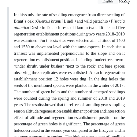
چکیده
English
In this study, the rate of seedling emergence from direct seeding of
Brant`s oak (
Quercus brantii
Lindl.) and wild pistachio (
Pistacia
atlantica
Desf.) in Dalab forests of Ilam in two altitude and five
regeneration establishment positions during two years 2018-2019
was examined. For this, six sites were selected at an altitude of 1400
and 1550 m above sea level with the same aspects. In each site, a
transect was implemented perpendicular to the slope, and on it
regeneration establishment positions including “under tree crown”,
“under shrub”, ‘under bushes”, “next to the rock” and bare spaces,
observing three replicates were established. At each regeneration
establishment position 12 holes were dug. In the dug holes, the
seeds of the mentioned species were planted in the winter of 2017.
The number of green holes and the number of emerged seedlings
were counted during the spring and summer of 2018 and 2019
years. The results showed that the effect of sampling year, sampling
season, altitude, regeneration establishment position and interaction
effect of altitude and regeneration establishment position on the
percentage of green holes is significant. The percentage of green
holes decreased in the second year compared to the first year and in
summer compared to spring. The highest percentage of seedling