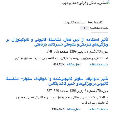
کلیدواژه‌ها =
نشاستۀ کاتیونی
تعداد مقالات:
3
تأثیر استفاده از لجن فعال، نشاستۀ کاتیونی و نانوکیتوزان بر
ویژگی‌های فیزیکی و مقاومتی خمیرکاغذ بازیافتی
دوره 73، شماره 3، پاییز 1399، صفحه
365-378
نغمه امانی، رامین ویسی، مجید کیائی، عبدiلله نجفی، سید اسحاق عبادی
مشاهده مقاله
اصل مقاله
420.72 K
تأثیر نانوالیاف سلولز کاتیونی‌شده و نانوالیاف سلولز- نشاستۀ
کاتیونی بر ویژگی‌های خمیر کاغذ باگاس
دوره 70، شماره 3، پاییز 1396، صفحه
529-537
میلاد تاجیک، حسین رسالتی، یحیی همزه، حسین جلالی ترشیزی، حسین
کرمانیان، بهزاد کرد
مشاهده مقاله
اصل مقاله
1015.45 K