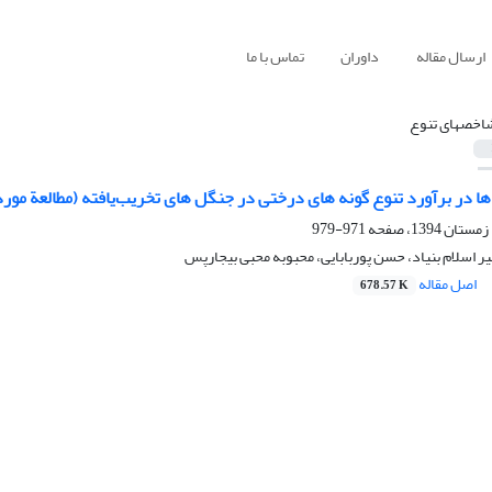
ارسال مقاله
داوران
تماس با ما
اخص‏های تنوع
‏ ها در برآورد تنوع گونه ‏های درختی در جنگل‏ های تخریب‌یافته (مطالعة م
971-979
یر اسلام بنیاد، حسن پوربابایی، محبوبه محبی بیجارپس
اصل مقاله
678.57 K