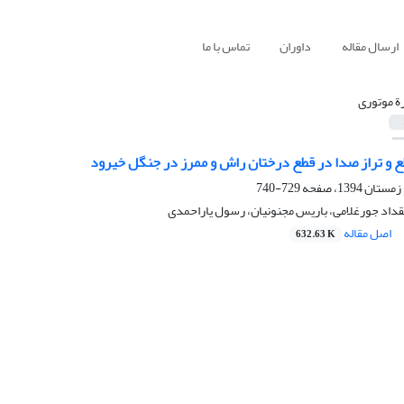
ارسال مقاله
داوران
تماس با ما
رة‏ موتوری
ع و تراز صدا در قطع درختان راش و ممرز در جنگل خیرود
729-740
داد جورغلامی، باریس مجنونیان، رسول یاراحمدی
اصل مقاله
632.63 K