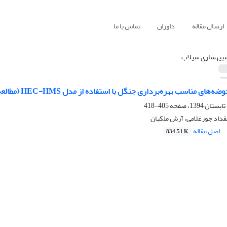
ارسال مقاله
داوران
تماس با ما
بیه‏سازی سیلاب
 مناسب بهره‌برداری جنگل با استفاده از مدل HEC-HMS (مطالعة موردی: جنگل خیرود)
405-418
قداد جورغلامی، آرش ملکیان
اصل مقاله
834.51 K