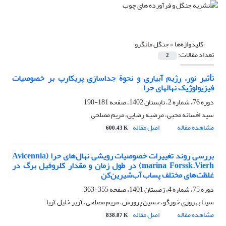
کلیدواژه‌ها =
جنگل مانگرو
تعداد مقالات:
2
تأثیر نور، رژیم آبیاری و نحوة جداسازی پریکارپ بر خصوصیات
فیزیولوژیک نهال‎های حرا
دوره 76، شماره 2، تابستان 1402، صفحه
181-190
سید افسانه محبی، مرضیه رضایی، مریم مصلحی
مشاهده مقاله
اصل مقاله
600.43 K
بررسی روند تغییرات خصوصیات رویشی نهال‌های حرا (Avicennia
marina Forssk.Vierh) در طول زمان و مقدار کلروفیل برگ در
غلظت‌های مختلف پساب آب‌شیرین‌کن
دوره 75، شماره 4، زمستان 1401، صفحه
355-363
سینا بهروزی خورگو، حسین پرورش، مریم مصلحی، آژیر خلیل آریا
مشاهده مقاله
اصل مقاله
838.07 K