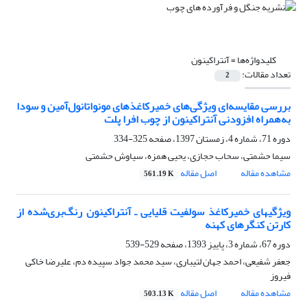
کلیدواژه‌ها =
آنتراکینون
تعداد مقالات:
2
بررسی مقایسه‌ای ویژگی‌های خمیرکاغذهای مونواتانول‌آمین و سودا
به‌همراه افزودنی آنتراکینون از چوب افرا پلت
دوره 71، شماره 4، زمستان 1397، صفحه
325-334
سیما حشمتی، سحاب حجازی، یحیی همزه، سیاوش حشمتی
مشاهده مقاله
اصل مقاله
561.19 K
ویژگی‏های خمیر‌کاغذ سولفیت قلیایی ـ آنتراکینون رنگ‌بری‌شده از
کارتن کنگره‏ای کهنه
دوره 67، شماره 3، پاییز 1393، صفحه
529-539
جعفر شفیعی، احمد جهان لتیباری، سید محمد جواد سپیده دم، علیرضا خاکی
فیروز
مشاهده مقاله
اصل مقاله
503.13 K