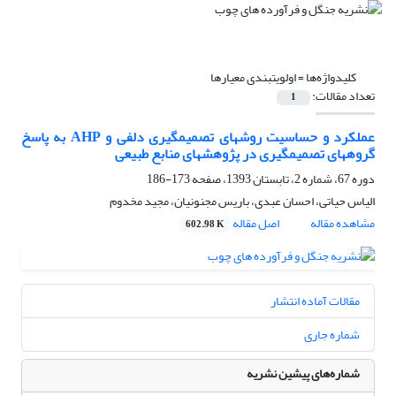
کلیدواژه‌ها =
اولویت‏بندی معیارها
تعداد مقالات:
1
عملکرد و حساسیت روش‏های تصمیم‏گیری دلفی و AHP به پاسخ
گروه‏های تصمیم‏گیری در پژوهش‏های منابع طبیعی
دوره 67، شماره 2، تابستان 1393، صفحه
173-186
الیاس حیاتی، احسان عبدی، باریس مجنونیان، مجید مخدوم
مشاهده مقاله
اصل مقاله
602.98 K
مقالات آماده انتشار
شماره جاری
شماره‌های پیشین نشریه