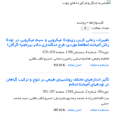
کلیدواژه‌ها =
روشنه
تعداد مقالات:
2
تغییرات زمانی کربن زی‌تودۀ میکروبی و سهم میکروبی در تودۀ
راش آمیخته (مطالعۀ موردی: طرح جنگلداری دکتر بهرام‌نیا-گرگان)
دوره 70، شماره 4، زمستان 1396، صفحه
659-670
فاطمه رفیعی، هاشم حبشی، رامین رحمانی، خسرو ثاقب طالبی
مشاهده مقاله
اصل مقاله
922.61 K
تأثیر اندازه‏های مختلف روشنه‏های طبیعی بر تنوع و ترکیب گیاهان
در توده‏های آمیختة اسالم
دوره 68، شماره 2، تابستان 1394، صفحه
287-301
بیت الله امان زاده، محمد رضا پورمجیدیان، خسرو ثاقب طالبی، سید محمد
حجتی
مشاهده مقاله
اصل مقاله
907.62 K