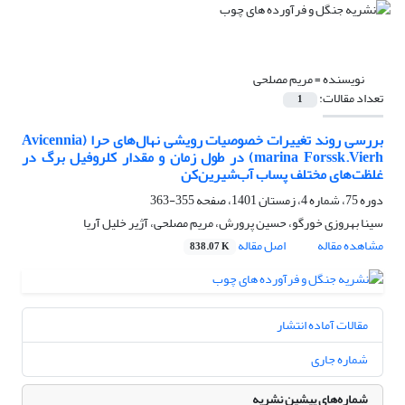
نویسنده =
مریم مصلحی
تعداد مقالات:
1
بررسی روند تغییرات خصوصیات رویشی نهال‌های حرا (Avicennia
marina Forssk.Vierh) در طول زمان و مقدار کلروفیل برگ در
غلظت‌های مختلف پساب آب‌شیرین‌کن
دوره 75، شماره 4، زمستان 1401، صفحه
355-363
سینا بهروزی خورگو، حسین پرورش، مریم مصلحی، آژیر خلیل آریا
مشاهده مقاله
اصل مقاله
838.07 K
مقالات آماده انتشار
شماره جاری
شماره‌های پیشین نشریه