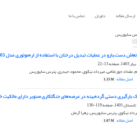
ارسال مقاله
داوران
تماس با ما
س سایوریس
ش دست–بازو در عملیات تبدیل درختان با استفاده از اره‌موتوری مدل MPTMGS5803
13-22
م، مقداد جورغلامی، مهرداد نیکوی، محمود حیدری، پترس سایوریس
اصل مقاله
1.33 M
یک بارگیری دستی گرده‌بینه در عرصه‌های جنگلکاری صنوبر دارای مالکیت
119-130
رداد نیکوی، پترس سایوریس، زهرا آرمان
اصل مقاله
1.07 M