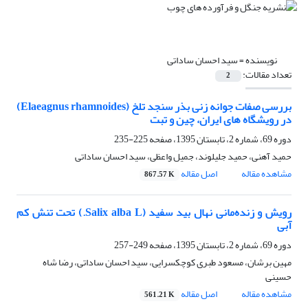
نویسنده =
سید احسان ساداتی
تعداد مقالات:
2
بررسی صفات جوانه زنی بذر سنجد تلخ (Elaeagnus rhamnoides)
در رویشگاه های ایران، چین و تبت
دوره 69، شماره 2، تابستان 1395، صفحه
225-235
حمید آهنی، حمید جلیلوند، جمیل واعظی، سید احسان ساداتی
مشاهده مقاله
اصل مقاله
867.57 K
رویش و زنده‌مانی نهال بید سفید (Salix alba L.) تحت تنش کم
آبی
دوره 69، شماره 2، تابستان 1395، صفحه
249-257
مهین برشان، مسعود طبری کوچکسرایی، سید احسان ساداتی، رضا شاه
حسینی
مشاهده مقاله
اصل مقاله
561.21 K