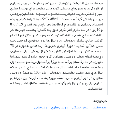
بیدها به‌دلیل تندرشد بودن، نیاز غذایی کم، و مقاومت در برابر بسیاری
از آلودگی‌ها و تنش‌های محیطی، گونه‌هایی مطلوب برای توسعۀ فضای
سبز و کاهش تخریب محیط زیست محسوب می‌شوند. هدف این پژوهش
بررسی واکنش گونۀ بید سفید (
L
Salix alba
.
) به شرایط کم‌آبی بوده
است. این تحقیق در قالب طرح کاملاً تصادفی با پنج دور آبیاری (2، 4، 6، 8
و 10 روز) در سه تکرار (هر تکرار حاوی پنج گلدان) به‌مدت چهار ماه در
دانشکدۀ منابع طبیعی دانشگاه تربیت مدرس (شهرستان نور) انجام
گرفت. نتایج، بیانگر زنده‌مانی زیاد نهال‌ها بود، به‌طوری که حتی تحت
تنش کم‌آبی شدید (دورۀ آبیاری ده‌روزه)، زنده‌مانی همواره از 73
درصد بیشتر بود. با افزایش تنش خشکی از رویش طولی و قطری،
زی‌تودۀ اندام هوایی و زمینی، تعداد برگ و حجم ریشه کاسته شد، اما
تغییری در اندازۀ سطح برگ، سطح ویژۀ برگ، طول ریشه و نسبت طول
ریشه به ساقه ایجاد نشد. نظر به رعایت اقتصاد منابع آب و اینکه
نهال‌های بید سفید توانستند زنده‌مانی زیاد (100 درصد) و رویش
مطلوبی در دور آبیاری شش تا هشت‌روزه به‌دست آورند، این دوره‌های
آبیاری برای پرورش نهال این گونه در این منطقه یا مناطق اقلیمی مشابه
مناسب‌اند.
کلیدواژه‌ها
بید سفید
تنش خشکی
رویش قطری
زنده‌مانی