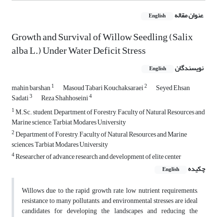
عنوان مقاله
English
Growth and Survival of Willow Seedling (Salix
alba L.) Under Water Deficit Stress
نویسندگان
English
1
2
mahin barshan
Masoud Tabari Kouchaksaraei
Seyed Ehsan
3
4
Sadati
Reza Shahhoseini
1
M.Sc. student, Department of Forestry, Faculty of Natural Resources and
Marine science, Tarbiat Modares University
2
Department of Forestry, Faculty of Natural Resources and Marine
sciences, Tarbiat Modares University
4
Researcher of advance research and development of elite center
چکیده
English
Willows due to the rapid growth rate, low nutrient requirements,
resistance to many pollutants, and environmental stresses are ideal
candidates for developing the landscapes and reducing the