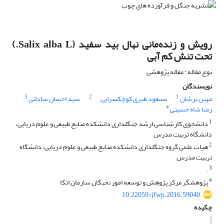
رویش و زنده‌مانی نهال بید سفید (Salix alba L.)
تحت تنش کم آبی
نوع مقاله : مقاله پژوهشی
نویسندگان
3
2
1
مهین برشان
مسعود طبری کوچکسرایی
سید احسان ساداتی
4
رضا شاه حسینی
1
دانشجوی کارشناسی ارشد جنگلداری دانشکده منابع طبیعی و علوم دریایی،
دانشگاه تربیت مدرس
2
هیات علمی گروه جنگلداری دانشکده منابع طبیعی و علوم دریایی، دانشگاه
تربیت مدرس
3
.
4
پژوهشگر مرکز پژوهش و توسعه امور نخبگان سازمان اتکا
10.22059/jfwp.2016.59040
چکیده