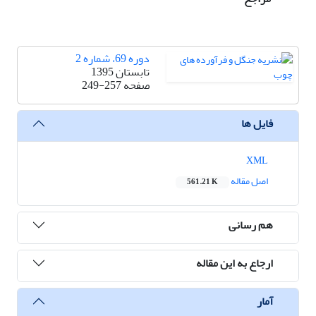
دوره 69، شماره 2
تابستان 1395
صفحه
249-257
فایل ها
XML
اصل مقاله
561.21 K
هم رسانی
ارجاع به این مقاله
آمار