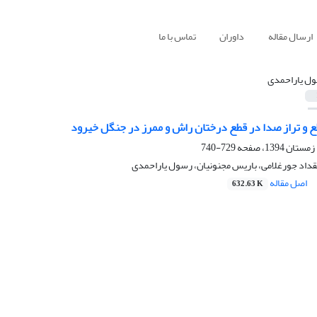
ارسال مقاله
داوران
تماس با ما
ل یاراحمدی
ع و تراز صدا در قطع درختان راش و ممرز در جنگل خیرود
729-740
داد جورغلامی، باریس مجنونیان، رسول یاراحمدی
اصل مقاله
632.63 K