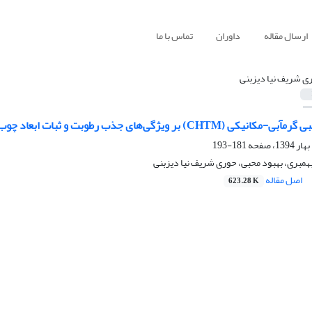
ارسال مقاله
داوران
تماس با ما
ی شریف نیا دیزبنی
بر ویژگی‌های جذب رطوبت و ثبات ابعاد چوب فشرده‌‌شدۀ صنوبر
181-193
همبری، بهبود محبی، حوری شریف نیا دیزبنی
اصل مقاله
623.28 K