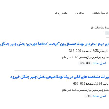
ارسال مقاله
داوران
تماس با ما
را ساسانی فر
ی مهم اندازه‌ای تودۀ همسال ون آمیخته (مطالعۀ موردی: بخش چلیر جنگل 
299-312
منوچهر نمیرانیان، نصرت الله ضرغام
اصل مقاله
927.38 K
غییرات مشخصه‏ های کمّی در یک تودة طبیعی بخش چلیر جنگل خیرود
655-665
منوچهر نمیرانیان، نصرت الله ضرغام
اصل مقاله
1 M